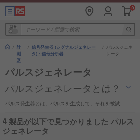
0
型番
/
計
/
信号発生器 (シグナルジェネレー
/
パルスジェネ
測
タ)・信号分析器
レータ
器
パルスジェネレータ
パルスジェネレータとは？
パルス発生器とは、パルスを生成して、それを被試
験装置に送り込み、装置の挙動を調査する
信号発生
器
です。パルス発生器は、さまざまな電子的用途で
4 製品が以下で見つかりました パルス
使用するパルスを提供するのに使用します。ほとん
ジェネレータ
どの製品は電圧源ですが、電流パルス発生器もあり