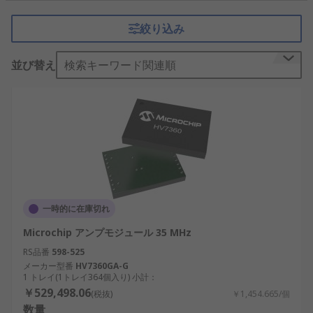
ます。
絞り込み
デジタル遅延バルス発生器としても機能するパルス
発生器は、被試験装置にパルスを送り込むことに加
並び替え
検索キーワード関連順
え、刺激信号又はクロック信号として使用すること
もできます。たとえば、デジタル遅延パルス発生器
として動作するパルス発生器を使用して、
レーザー
モジュール
、
変調器
、又は光学部品を駆動すること
ができます。
パルス発生器の出力は、アナログ形式又はデジタル
形式で繰り返し電子信号を生成する電子装置である
信号発生器用の変調信号を生成することもできま
一時的に在庫切れ
す。
Microchip アンプモジュール 35 MHz
機能と能力
RS品番
598-525
メーカー型番
HV7360GA-G
1 トレイ(1トレイ364個入り) 小計：
矩形波生成
: 矩形のパルスを生成するように設
￥529,498.06
(税抜)
￥1,454.665/個
計されていて、論理回路を駆動することがで
数量