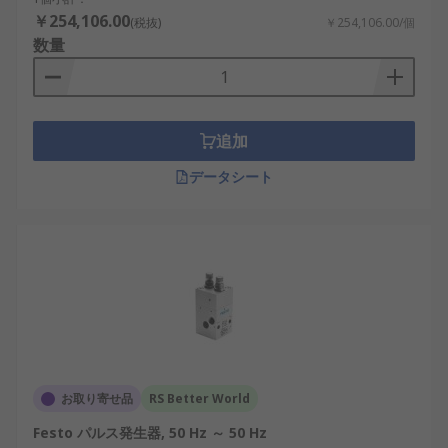
パルスの立ち上がり時間と立ち下がり時間
: 用
￥254,106.00
(税抜)
￥254,106.00/個
途によっては、論理出力の立ち上がり時間と
数量
立ち下がり時間を調整できる必要がありま
す。
パルス発生器には、デジタル技術、アナログ技術、
追加
又はその両方が使用されます。トリガリングやパル
データシート
ス生成などでは、ほとんどの場合デジタル技術が使
用されますが、パルス生成器での立ち上がり / 立ち
下がり時間の制御などでは、アナログ技術が使用さ
れます。多チャンネルパルスジェネレータも用意さ
れています。これは、独立したパルス幅及び遅延の
いくつかのパルスチャンネルを、独立した出力や独
立した極性で生成することができます。
お取り寄せ品
RS Better World
Festo パルス発生器, 50 Hz ～ 50 Hz