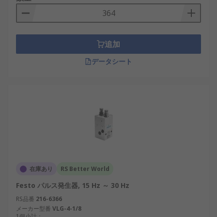
きますが、必ずしもこの用途に限定されるわ
けではありません。
パルス幅
: パルス幅を変えて、さまざまな波形
を生成することができます。
追加
繰り返し率
: 繰り返し率は重要なパラメータで
データシート
す。「フリーラン」モードで使用した場合、
繰り返し率を変化させることができます。
パルストリガ
: 外部波形を使用してパルス発生
器をトリガすることができます。パルストリ
ガリングは、通常、選択スイッチを使用して
立ち下がりエッジ又は立ち上がりエッジに発
生させることができます。
パルス遅延
: パルスがトリガされたときに、パ
ルス発生器からパルスの遅延を選択すること
在庫あり
RS Better World
ができます。この遅延は調整可能です。
Festo パルス発生器, 15 Hz ～ 30 Hz
パルス振幅
: パルス振幅は、論理回路を駆動す
RS品番
216-6366
るのに必要ですが、振幅は調整可能です。
メーカー型番
VLG-4-1/8
1個小計：