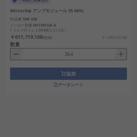
一時的に在庫切れ
Microchip アンプモジュール 35 MHz
RS品番
598-338
メーカー型番
HV7361GA-G
1 トレイ(1トレイ364個入り) 小計：
￥611,719.108
(税抜)
￥1,680.547/個
数量
追加
データシート