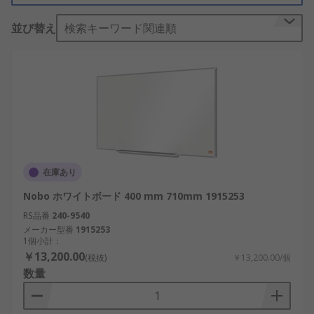
しています RS はB2B企業のための高水準の基準に
並び替え
検索キーワード関連順
適合しています。つまり、Planmaster あるいは
Edding のどちらであっても、ホワイトボード 製品
は高い品質基準にあることを保証します IT、テス
ト、安全機器 のヨーロッパ随一のディストリビュー
タとして、当社の ホワイトボード 全製品は、業界
でも評判のサプライヤより調達、あるいは当社のRS
ブランド品はRSにより直接製造されています。当社
にとって、お客様に満足していただくことが最も大
切なことであり、可能な限り、ホワイトボード のご
在庫あり
注文は翌日、確実にお届けいたします
Nobo ホワイトボード 400 mm 710mm 1915253
RS品番
240-9540
メーカー型番
1915253
1個小計：
￥13,200.00
(税抜)
￥13,200.00/個
数量