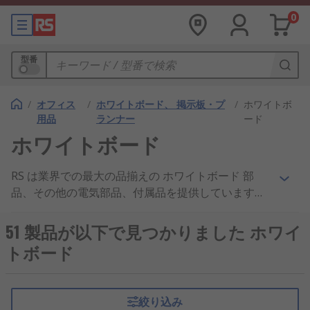
0
型番
/
オフィス
/
ホワイトボード、 掲示板・プ
/
ホワイトボ
用品
ランナー
ード
ホワイトボード
RS は業界での最大の品揃えの ホワイトボード 部
品、その他の電気部品、付属品を提供しています。
高い評判を頂いているお得な価格、業界承認の製
品、優れたカスタマーサービスで、ホワイトボー
51 製品が以下で見つかりました ホワイ
ド、ホワイトボードペンホルダー および ホワイト
トボード
ボードマグネット 製品の企業へのサプライヤとし
て、当社は広く世界で知られています。 RS は、多
様なホワイトボード の電子・工業製品の IT、テス
絞り込み
ト、安全機器 において、より幅広い選択肢をご用意