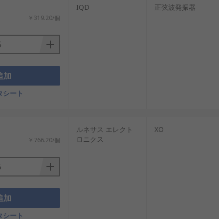
：
IQD
正弦波発振器
￥319.20/個
追加
タシート
：
ルネサス エレクト
XO
ロニクス
￥766.20/個
追加
タシート