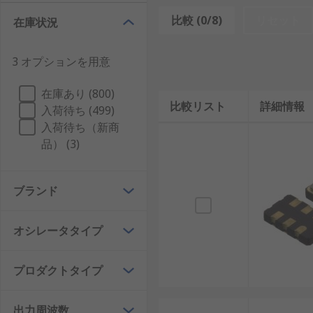
水晶発振器は、圧電効果を利用して電圧を周波数に変換
比較 (0/8)
リセット
在庫状況
号を出力します。
3 オプションを用意
水晶発振器の主な機能は、時間の計測や周波数の生成で
させます。日本の産業用ロボットやAI制御機器でも、
在庫あり (800)
比較リスト
詳細情報
再生可能エネルギーシステムや風力・太陽光発電設備で
入荷待ち (499)
やIoTデバイスにおいても、データ通信のタイミング
入荷待ち（新商
品） (3)
水晶振動子との違い
ブランド
水晶振動子（水晶ユニット）は単体の水晶共振子であり
組み込まれており、単独で動作可能です。水晶ユニット
オシレータタイプ
日本国内では、コンパクトなデバイスや高精度な通信機
水晶発振器の種類
プロダクトタイプ
水晶発振器には多様な種類が存在し、用途に応じて選択
出力周波数