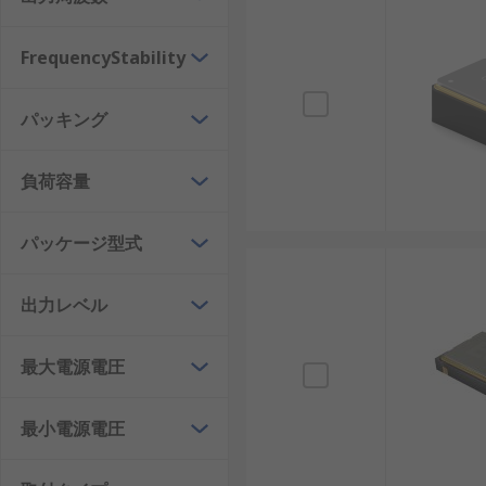
SPXO
: 標準パッケージの水晶発振器で、汎用電
FrequencyStability
TCXO
: 温度補償機能付きで、温度変化による周
OCXO
: 温度制御された水晶発振器で、高精度が
パッキング
VCXO
: 電圧制御で周波数を微調整可能なタイプで
差動発振器
: 高速デジタル回路に対応し、データ
負荷容量
表面実装型
: 小型デバイス向けに設計され、スマ
パッケージ型式
水晶発振器の利点
出力レベル
水晶発振器を利用することで得られる主な利点は以下の
高精度: 非常に安定した周波数を提供し、時計や通
最大電源電圧
耐久性: 長期間使用しても性能が維持されます。例
最小電源電圧
低消費電力: バッテリー駆動の小型デバイスで省電
幅広い温度対応: 過酷な環境でも安定動作が可能で