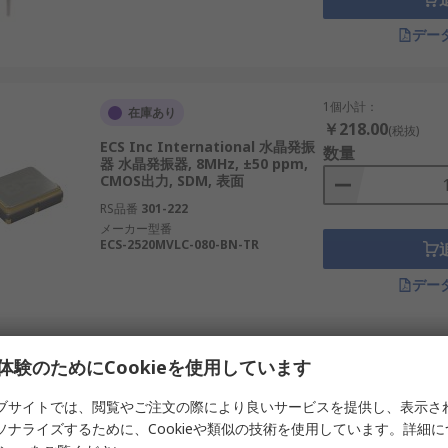
デー
。
1個小計：
在庫あり
御基板でタイミング信号を供給します。
￥218.00
(税抜)
ECS Inc International 水晶発振
数量
でのデータ同期。
器 水晶発振器, 8MHz, ±50 ppm,
CMOS出力, SDM, 表面
に使用されます。
RS品番
301-222
ルデバイスで省電力動作を支援。
メーカー型番
ECS-2520MVLC-080-BN-TR
証します。
デー
。
1個小計：
在庫あり
体験のためにCookieを使用しています
￥231.00
(税抜)
ECS Inc International 水晶発振
ランドです。
数量
ブサイトでは、閲覧やご注文の際により良いサービスを提供し、表示さ
器 水晶発振器, 24MHz, ±50 ppm,
ソナライズするために、Cookieや類似の技術を使用しています。詳細
CMOS出力, セラミックパッケージ,
体メーカーで、高性能な発振器を製造しています。
表面