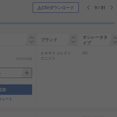
、その周波数を利用して安定した電気信
CSVダウンロード
9
/
81
号を供給し、システム全体の動作を同期
たしています。
オシレータタ
ブランド
使用されます。国内の通信ネットワーク
イプ
：
ルネサス エレクト
XO
ロニクス
￥670.00/個
水晶ユニットに加え、必要な電子回路が
定性で優れています。
信頼性向上に寄与しています。
追加
タシート