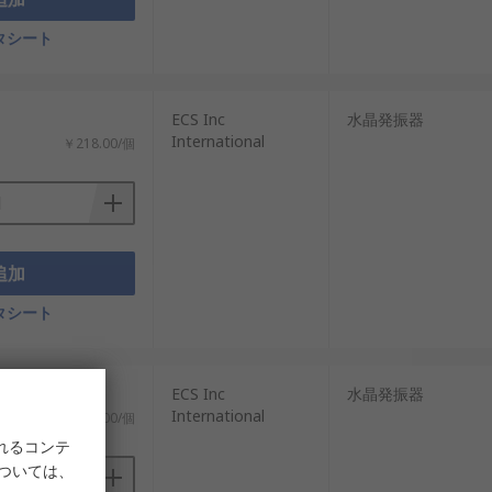
タシート
ECS Inc
水晶発振器
International
￥218.00/個
追加
タシート
ECS Inc
水晶発振器
International
￥231.00/個
れるコンテ
については、