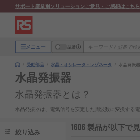
サポート
産業別ソリューション
ご意見・ご感想はこちら
メニュー
型番
/
受動部品
/
水晶・オシレータ・レゾネータ
/
水晶発振
水晶発振器
水晶発振器とは？
水晶発振器は、電気信号を安定した周波数に変換する電
すことで、精度の高いタイミング信号を生成します。日
1606 製品が以下
水晶発振器の仕組み
絞り込み