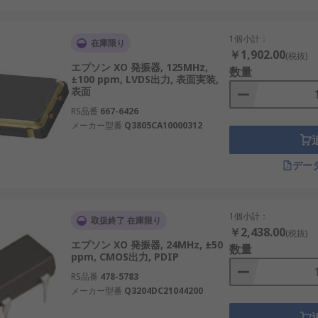
まで幅広い周波数が選べます。例: デジタル時計、通信ルーター。
1個小計：
在庫限り
￥1,902.00
(税抜)
エプソン XO 発振器, 125MHz,
数量
±100 ppm, LVDS出力, 表面実装,
表面
する場合があります。
RS品番
667-6426
メーカー型番
Q3805CA10000312
デー
1個小計：
12MHz、16MHzなど、使用するシステムに合わせます。
取扱終了 在庫限り
￥2,438.00
(税抜)
プマウントなどから選択します。
エプソン XO 発振器, 24MHz, ±50
数量
ppm, CMOS出力, PDIP
基板設計に合ったタイプを選びます。
RS品番
478-5783
精度や温度安定性に基づいて決定します。
メーカー型番
Q3204DC21044200
囲を選びます。