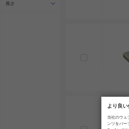
長さ
水晶発振器の用途
水晶発振器は、以下のような幅広い分野で使用されます
再生可能エネルギー: 太陽光や風力発電設備の制
通信機器: 携帯電話、Wi-Fiルーター、5G基地局
半導体製造: 高精度タイマーやクロック信号生成
IoTデバイス: スマートホーム製品やウェアラブ
産業用ロボット: 制御システムの正確な動作を保
水晶発振器のメーカー
水晶発振器を製造する主要メーカーには以下があります
より良い
RS PRO: 幅広い電子部品を提供する国際的なブ
当社のウェ
ンツをパー
ルネサスエレクトロニクス: 日本を代表する半導