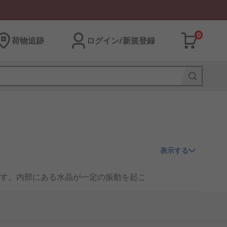
0
荷物追跡
ログイン/新規登録
表示する
す。内部にある水晶が一定の振動を起こ
て重要な役割を担っています。