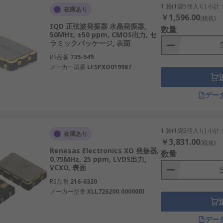
1 袋(1袋5個入り) 小計
在庫あり
￥1,596.00
(税抜)
IQD 正弦波発振器 水晶発振器,
数量
50MHz, ±50 ppm, CMOS出力, セ
ラミックパッケージ, 表面
RS品番
735-549
メーカー型番
LFSPXO019987
デー
1 袋(1袋5個入り) 小計
在庫あり
￥3,831.00
(税抜)
Renesas Electronics XO 発振器,
数量
0.75MHz, 25 ppm, LVDS出力,
VCXO, 表面
RS品番
216-6320
メーカー型番
XLL726200.000000I
デー