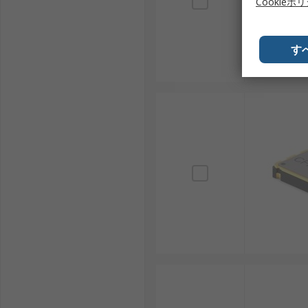
Cookieポ
Abracon: 多様なクロックデバイスを展開する
エプソン: 日本の精密機器メーカーで、高信頼性
す
Wurth Elektronik: 高品質な電子部品を提供
京セラAVX: セラミック技術を活かした多彩な発
水晶発振器は、日本の通信、産業ロボット、再生可能エ
もさまざまな分野で活用され続けるでしょう。
水晶発振器用RSコンポーネントのご
RSは、日本全国で使用される水晶発振器の世界的なサ
ており、産業用途から革新的なプロジェクトまで対応す
す。配送については、
配送ページ
をご確認ください。