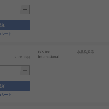
追加
タシート
ECS Inc
水晶発振器
International
￥388.00/個
追加
タシート