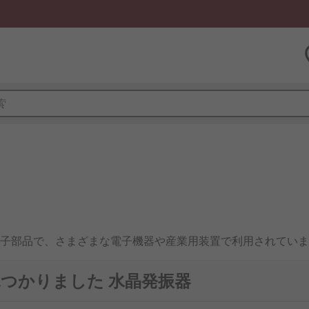
器
子部品で、さまざまな電子機器や産業用装置で利用されていま
本国内の半導体産業やIoTデバイス、交通システムなどにおい
で見つかりました 水晶発振器