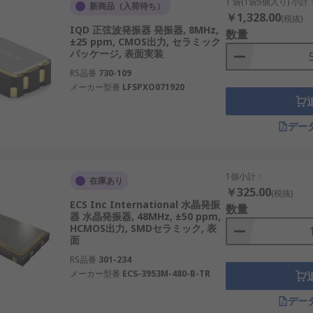
1 袋(1袋5個入り) 小計
新商品（入荷待ち）
￥1,328.00
(税抜)
子機器に使用されます。
IQD 正弦波発振器 発振器, 8MHz,
数量
±25 ppm, CMOS出力, セラミック
波数ズレを低減します。
パッケージ, 表面実装
必要な通信基地局などで使用されます。
RS品番
730-109
メーカー型番
LFSPXO071920
す。
通信に用いられます。
デー
ートフォンやIoT製品で広く利用されています。
1個小計：
在庫あり
￥325.00
(税抜)
通りです。
ECS Inc International 水晶発振
数量
器 水晶発振器, 48MHz, ±50 ppm,
HCMOS出力, SMDセラミック, 表
信機器に最適です。例: GPS機器、スマートウォッチ。
面
: 車載電子制御ユニット、医療機器。
RS品番
301-234
メーカー型番
ECS-3953M-480-B-TR
力動作が可能です。例: IoTセンサー、ウェアラブル端末。
デー
す。例: 産業ロボット、航空機システム。