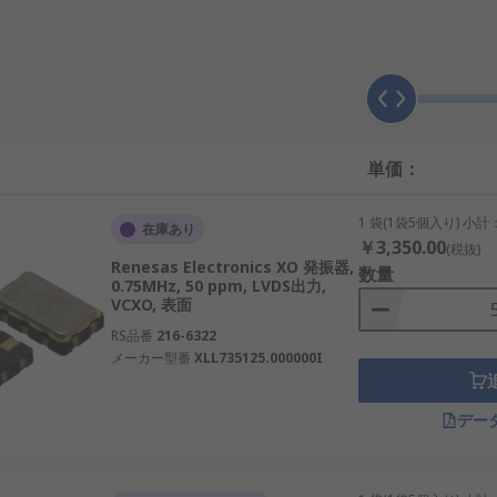
する仕組みです。電圧を加えると水晶が特定の振動数で共振し
す。時計やコンピュータ、通信機器などで高精度なクロック信
制御基板で水晶発振器が用いられ、動作精度を高める役割を果
単価：
は、電力変換装置内で安定したスイッチング制御を行うために
を整えるため欠かせません。
1 袋(1袋5個入り) 小計
在庫あり
￥3,350.00
(税抜)
Renesas Electronics XO 発振器,
数量
0.75MHz, 50 ppm, LVDS出力,
、外部の回路と組み合わせて使用します。一方、水晶発振器は
VCXO, 表面
はより柔軟な設計が可能ですが、水晶発振器は使いやすさと安
RS品番
216-6322
メーカー型番
XLL735125.000000I
器において水晶発振器が選ばれる傾向があり、設計の簡素化や
デー
されます。