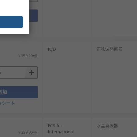
追加
タシート
信頼性の高い信号生成能力により、今後
：
IQD
正弦波発振器
￥350.20/個
・信頼性基準を満たす水晶発振器を提供し
や交換部品も低価格でご用意していま
追加
タシート
ECS Inc
水晶発振器
International
￥299.00/個