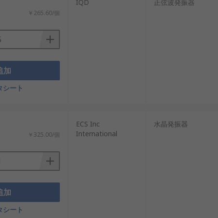
：
IQD
正弦波発振器
￥265.60/個
追加
タシート
ECS Inc
水晶発振器
International
￥325.00/個
追加
タシート