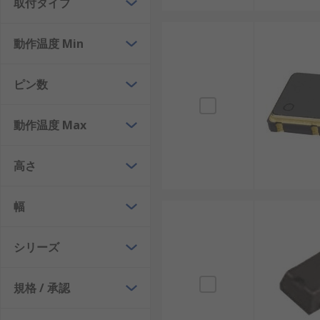
取付タイプ
多様な周波数選択: 32.768kHzから数十MHz
動作温度 Min
デメリットについて説明します。
サイズ制約: 超小型化には限界があります。
ピン数
振動・衝撃に弱い: 機械的な衝撃で周波数が変動
価格: 高精度タイプは比較的高価です。
動作温度 Max
水晶発振器の選び方
高さ
水晶発振器を選ぶ際のポイントは以下の通りです。
幅
出力周波数: 32.768kHz、1MHz、10MHz、
取り付け方法: 表面実装、スルーホール、クリッ
シリーズ
パッケージタイプ: SMT、SMD、PDIPなど、
規格 / 承認
発振器タイプ: SPXO、TCXO、OCXOなど、
電源電圧: 使用機器の電源仕様に合わせた電圧範