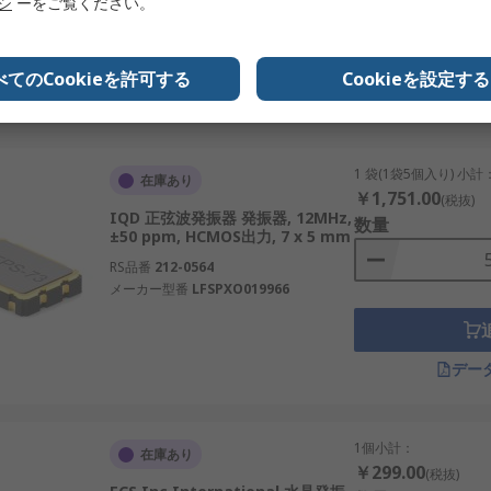
リシ
ーをご覧ください。
グローバル企業です。
RS品番
301-329
の水晶発振器を供給しています。
メーカー型番
ECS-2520MVLC-240-BN-TR
べてのCookieを許可する
Cookieを設定する
するドイツのメーカーです。
デー
振器を製造しています。
ネルギーシステムなどにおいて不可欠な部品です。高精度かつ
1 袋(1袋5個入り) 小計
在庫あり
￥1,751.00
(税抜)
IQD 正弦波発振器 発振器, 12MHz,
数量
±50 ppm, HCMOS出力, 7 x 5 mm
紹介
RS品番
212-0564
メーカー型番
LFSPXO019966
プライヤーとして認知されています。当社は、日本の高い性能
る幅広い水晶発振器卸売価格で取り扱っています。おすすめ品
デー
1個小計：
在庫あり
￥299.00
(税抜)