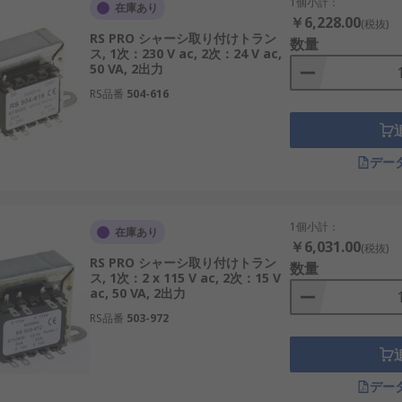
し、
給湯
、
照明
、空調などの操作を最適化してエネルギー効率と
1個小計：
在庫あり
￥6,228.00
(税抜)
RS PRO シャーシ取り付けトラン
数量
理システムでは、これらの変圧器は正確な電力配分と効率的な電
ス, 1次：230 V ac, 2次：24 V ac,
50 VA, 2出力
の支援に不可欠です。
RS品番
504-616
る信頼性の高い電力変換により、HVAC システムがスムーズに
ト
AC を低電圧に変換することで、さまざまな電子機器に安
デー
境要因に基づいて照明を調整する自動制御システムを実現します
トメーションに不可欠なこれらの変圧器は、制御信号と電力が機械
1個小計：
在庫あり
￥6,031.00
(税抜)
ンでは、車両電子システムの信頼性と効率性を高め、基本的な車
RS PRO シャーシ取り付けトラン
数量
ス, 1次：2 x 115 V ac, 2次：15 V
ac, 50 VA, 2出力
RS品番
503-972
率と信頼性だけでなく、安全性、メンテナンス要件、環境への
デー