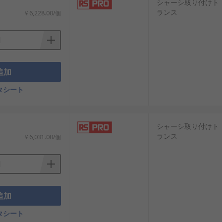
居住者の快適性を向上させる上で極めて
シャーシ取り付けト
ランス
￥6,228.00/個
力使用を保証することで重要な役割を果た
動作し、さまざまな負荷条件下でも一貫した
追加
定した電力を供給する上で不可欠です。
タシート
。
およびプロセス システムに正確に供給さ
シャーシ取り付けト
ランス
￥6,031.00/個
両機能から高度な運転支援システムまです
追加
統合にも影響を与える多面的な決定で
タシート