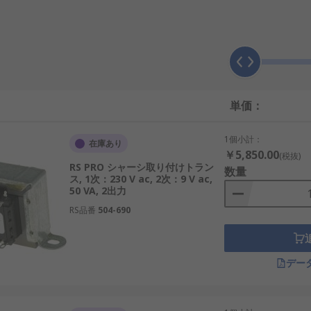
器に統合するのに最適です。
うに機能しますか？
理を利用して、電流および/または電圧レベルを効率的に変換
の磁場は二次巻線に電圧を誘導し、電圧出力は一次コイルと二
単価：
出力電圧を調整できるため、供給される電力が安定し、デバイ
1個小計：
在庫あり
￥5,850.00
(税抜)
トの穴を使用してシャーシまたは
パネル
にしっかりと取り付け
RS PRO シャーシ取り付けトラン
数量
ムの動作安定性と安全性も向上します。これにより、自動車や
ス, 1次：230 V ac, 2次：9 V ac,
50 VA, 2出力
ケーションに特に適しています。
RS品番
504-690
用されますか？
高めるために、さまざまな分野で使用されている多目的デバイ
デー
イスを保護し、中断のないサービスを保証し、信号の整合性を