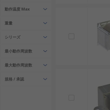
柱上設置変圧器
: これらは通常、住宅の配電に
動作温度 Max
し、風雨にさらされるとメンテナンスの課題が増
パッド設置変圧器
: コンクリートのパッド上の
重量
れ、安全性と美観が両立しています。
変電所変圧器
: 変電所の主要コンポーネントで、
シリーズ
プラットフォーム設置変圧器
: 特定のサイトの
最小動作周波数
地上設置型変圧器
: 工業環境でよく使用され、
露出に対する保護対策が必要です。
最大動作周波数
屋内設置型変圧器
: 外部条件が悪影響を与える
地下室型変圧器
: 都市環境に最適で、電力イン
ります。
規格 / 承認
シャーシ・ウォール取り付け
RSでは、
RS PRO
をはじめ、
Block
、
Legrand
、
相原電