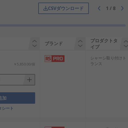
CSVダウンロード
1
/
8
します。トランスのコアに巻かれた一次巻
次コイルの巻数比によって決まります。こ
プロダクトタ
ブランド
スの要件に適合していることが保証され
イプ
シャーシ取り付けト
ランス
￥5,850.00/個
られるように特別に設計されており、設
産業環境で使用されるシステムなど、コ
追加
スです。用途には次のものがあります:
タシート
高めます。