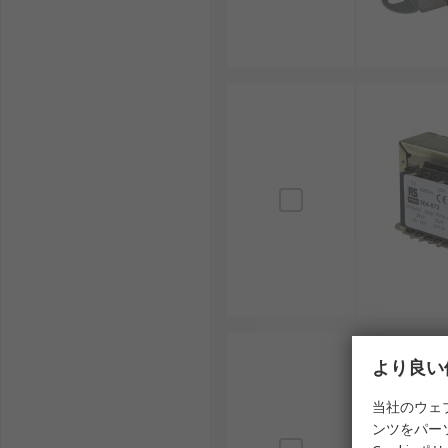
シャーシ・ウォール取り付けトランス
RS は、日本全国で使用されているシャーシ・ウォー
本の最高水準の性能と信頼性を満たすように設計されて
り付けトランスを卸売価格で提供しています。シャーシ
ービスと料金の詳細については、
配送ページ
をご覧くだ
より良い
当社のウェ
ンツをパー