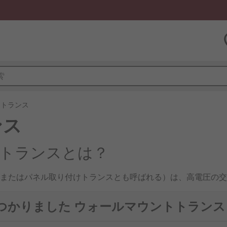
トトランス
ンス
トランスとは？
またはパネル取り付けトランスとも呼ばれる）は、高電圧の交
特殊な電気機器であり、さまざまな電子アプリケーションに不
の信頼性を高める安全で安定したセットアップを提供します。
で見つかりました ウォールマウントトランス
源ソリューションを必要とする環境で一般的に使用され、産業