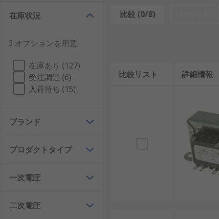
製品や
オーディオシステム
まで、さまざまなタイプの機
比較 (0/8)
リセット
在庫状況
シャーシ取り付けトランスはどのよ
3 オプションを用意
シャーシ取り付けトランスは、コイル間の磁気誘導の原
在庫あり (127)
線にAC電源が適用される場合、磁場が発生します。こ
比較リスト
詳細情報
受注調達 (6)
の方法により、トランスは入力電流の周波数を変えずに
入荷待ち (15)
ます。
シャーシ取り付けトランスは、フレームまたはブラケッ
ブランド
置が簡単になるだけでなく、電源を供給する電子システ
ンパクトな形状で信頼性の高い電力を必要とするアプリ
プロダクトタイプ
シャーシ取り付けトランスは何に使
一次電圧
シャーシ取り付けトランスは、電気の安全性と機能性を
通信機器
: これらのトランスは、繊細な通信デバ
二次電圧