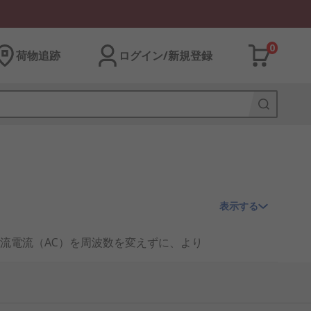
0
荷物追跡
ログイン/新規登録
表示する
流電流（AC）を周波数を変えずに、より
可欠です。これらのトランスは
シャーシ
機械や自動車用電子機器から家庭用電化