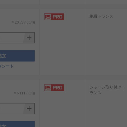
ために高い位置に取り付けられます。ただ
絶縁トランス
￥20,737.00/個
地下電力線があるエリアで一般的に使用さ
不可欠です。
効率が向上する場合に使用されます。
追加
めに簡単にアクセスできますが、環境への
タシート
必要があります。
が、メンテナンスと換気に特有の課題があ
シャーシ取り付けト
ランス
￥6,111.00/個
ます。
追加