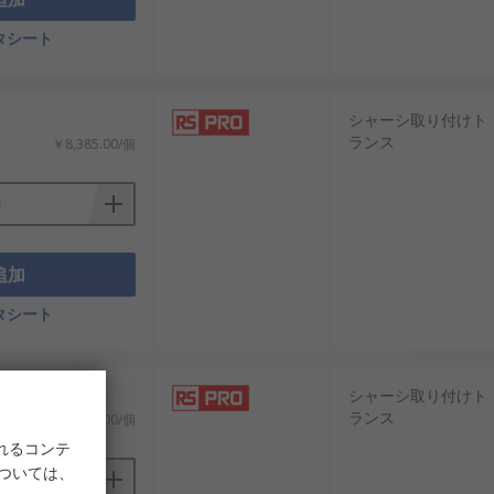
タシート
的に認知されています。当社の製品は、日
ざまな用途に対応する幅広いウォール取
シャーシ取り付けト
と交換部品を低価格で提供します。配送サ
ランス
￥8,385.00/個
追加
タシート
シャーシ取り付けト
ランス
￥8,385.00/個
れるコンテ
については、