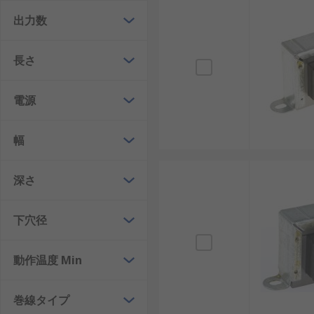
ビル管理システム
: 建物内の環境システムを制御
重要です。
出力数
エネルギー調整および保全装置
: エネルギー管
します。これは、運用コストの削減と持続可能性
長さ
空調および暖房システム
: これらのデバイスによ
パフォーマンスが維持されます。
電源
電源
: シャーシに取り付ける変圧器は、
電源ユニッ
幅
照明制御システム
: 高度な照明管理に貢献し、環
制御、自動化、および信号システム
: 産業オー
深さ
れるようにします。
車両エレクトロニクス
: 自動車アプリケーショ
べてをサポートします。
下穴径
トランスの取り付けタイプ
動作温度 Min
トランス
の取り付けタイプの選択は、配電システムの効
巻線タイプ
す。一般的な取り付けタイプは次のとおりです。