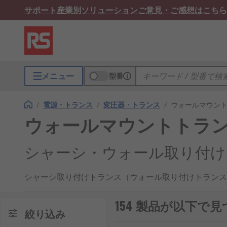
サポート
産業別ソリューション
ご意見・ご感想はこちら
メニュー
型番
/
電源・トランス
/
変圧器・トランス
/
ウォールマウン
ウォールマウントトラ
シャーシ・ウォール取り付け
シャーシ取り付けトランス（ウォール取り付けトランス
低く、より使いやすい電圧に変換するように設計された
に直接取り付けるように設計されており、システム全体
154 製品が以下
絞り込み
シャーシ取り付けトランスは、コンパクトで効率的な電