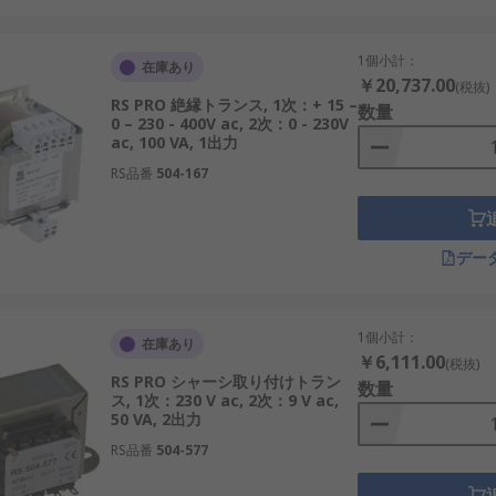
使用され、不正アクセスを防止し、破壊行為のリスクを軽減する
す可能性があります。
1個小計：
在庫あり
￥20,737.00
(税抜)
施錠可能な金属製の筐体に安全に収納されるこれらの変圧器は、
RS PRO 絶縁トランス, 1次：+ 15 –
数量
0 – 230 - 400V ac, 2次：0 - 230V
ac, 100 VA, 1出力
高電圧を処理し、広範囲の電力網にわたる電力の送電と配電に
RS品番
504-167
ニーズに合わせてカスタマイズ可能で、特定の配置によって運用
地面または単純な土台に直接設置されるため、メンテナンスのた
デー
可能性のある建物内で使用され、安全および火災規制を厳守する
フラの視覚的および物理的なフットプリントを最小限に抑えます
1個小計：
在庫あり
￥6,111.00
(税抜)
RS PRO シャーシ取り付けトラン
数量
トランスのメーカー
ス, 1次：230 V ac, 2次：9 V ac,
50 VA, 2出力
RS品番
504-577
機
などのシャーシ取り付けトランス製品を豊富に取り揃えてい