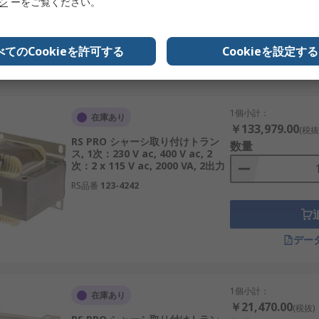
リシ
ーをご覧ください。
RS品番
504-656
べてのCookieを許可する
Cookieを設定する
デー
1個小計：
在庫あり
￥133,979.00
(税抜
RS PRO シャーシ取り付けトラン
数量
ス, 1次：230 V ac, 400 V ac, 2
次：2 x 115 V ac, 2000 VA, 2出力
RS品番
123-4242
デー
1個小計：
在庫あり
￥21,470.00
(税抜)