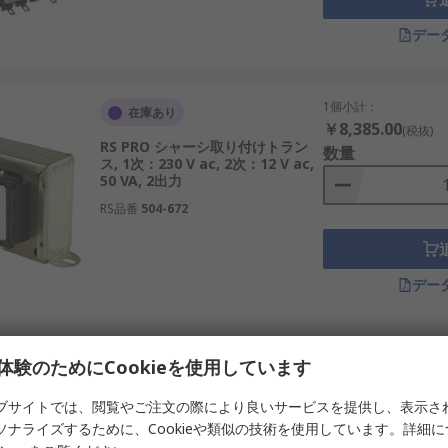
用 RSコンポーネントのご紹介
デー
ル取り付けトランスのサプライヤー、販売店、製造元として世界
います。さらに、産業用から革新的なプロジェクトまで、さま
1個小計：
在庫あり
・ウォール取り付けトランスを選択する際、RSはおすすめ品
￥8,385.00
(税抜)
さい。
RS PRO シャーシ取り付けトラン
数量
ス, 1次：230 V ac, 2次：12 V ac,
50 VA, 2出力
RS品番
504-672
デー
1個小計：
在庫あり
体験のためにCookieを使用しています
￥8,385.00
(税抜)
RS PRO シャーシ取り付けトラン
数量
ブサイトでは、閲覧やご注文の際により良いサービスを提供し、表示さ
ス, 1次：230 V ac, 2次：9 V ac,
ソナライズするために、Cookieや類似の技術を使用しています。詳細
50 VA, 2出力