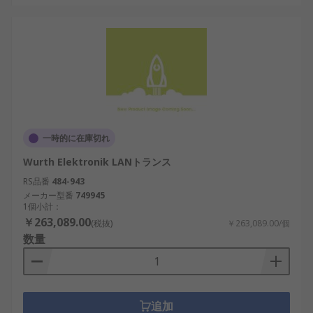
Sumida（スミダ電機）：日本の電子部品メー
カーで、通信機器向けパルストランスを製造
TDK：高信頼性のネットワークトランスを国
内外に供給
LANパルストランスは、高速で安定したデータ通信
を実現する重要なコンポーネントとして、日本の
IoT、産業用ネットワーク、AIシステムなど多くの
一時的に在庫切れ
分野で活用されています。
Wurth Elektronik LANトランス
RS品番
484-943
LANパルストランス用RSコンポー
メーカー型番
749945
ネントのご紹介
1個小計：
￥263,089.00
(税抜)
￥263,089.00/個
数量
RS は、日本全国で使用されているLANパルストラ
ンスのサプライヤー、販売店、製造元として世界的
に認知されています。当社の製品は、日本の最高水
準の性能と信頼性を満たすように設計されていま
追加
す。さらに、産業用から革新的なプロジェクトま