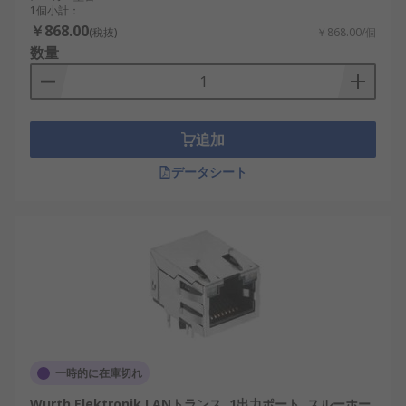
1個小計：
用途に応じて選択できるいくつかの種類が存在しま
￥868.00
(税抜)
￥868.00/個
す。
数量
絶縁型LANパルストランス
：高い電気的絶縁
性を持ち、産業用ネットワークに最適
追加
RJ45パルストランス
：RJ45コネクタと一体化
されたタイプで、組み込みネットワーク機器
データシート
に使用
PoE対応LANパルストランス
：Power over
Ethernet（PoE）環境で動作し、電源供給と通
信を両立
ギガビット対応LANパルストランス
：高速イ
ーサネット通信をサポートし、データセンタ
ーやAIシステム向け
低インピーダンスLANパルストランス
：信号
一時的に在庫切れ
ロスを抑え、安定した通信を提供
Wurth Elektronik LANトランス, 1出力ポート, スルーホー