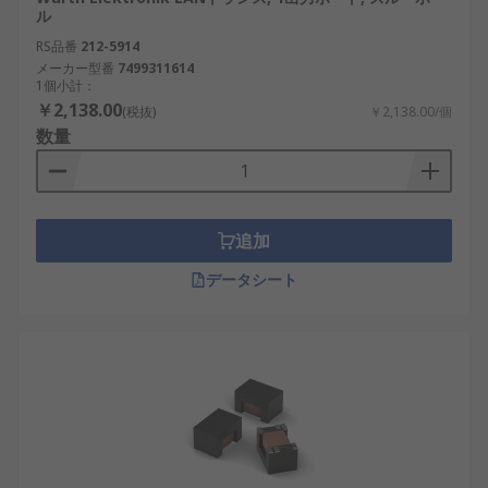
車載対応LANパルストランス
：日本の自動車
ル
産業向けに開発され、車載LANシステムに適
RS品番
212-5914
用
メーカー型番
7499311614
1個小計：
LANパルストランスの利点
￥2,138.00
(税抜)
￥2,138.00/個
数量
導入によって多くのメリットが得られます。
通信の安定性向上
：信号品質を改善し、ノイ
ズの影響を低減
追加
機器の保護
：電気的絶縁により、過電圧やサ
データシート
ージ電流から機器を守る
長距離通信の強化
：高周波成分を最適化し、
距離が伸びてもデータ伝送の品質を維持
ネットワークの互換性向上
：さまざまなプロ
トコルや規格に適合し、異なる機器間での通
信をスムーズに
低消費電力設計：消費電力を最小限に抑え、