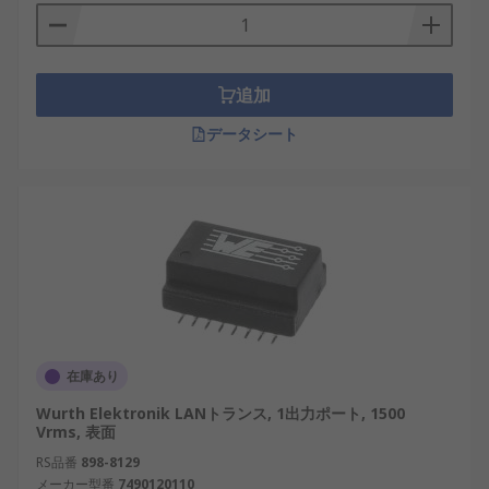
献します。
電気的絶縁
：送信側と受信側を電気的に分離
し、過電圧による損傷を防止
追加
ノイズ抑制
：外部からの電磁干渉（EMI）を低
データシート
減し、通信品質を向上
波形整形
：信号の歪みを補正し、安定した通
信を確保
インピーダンス整合
：適切なインピーダンス
を維持し、ネットワーク機器間の信号ロスを
最小限に抑制
日本国内では、特にスマートファクトリーや産業用
ロボットなどの分野で、安定したネットワーク通信
在庫あり
を確保するためにLANパルストランスが広く導入さ
Wurth Elektronik LANトランス, 1出力ポート, 1500
れています。
Vrms, 表面
LANパルストランスの種類
RS品番
898-8129
メーカー型番
7490120110