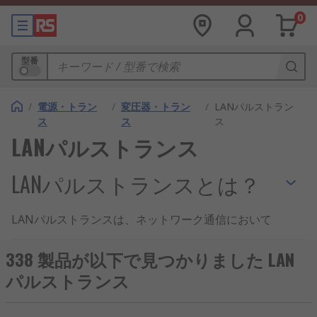
0
型番
/
電源・トラン
/
変圧器・トラン
/
LANパルストラン
ス
ス
ス
LANパルストランス
LANパルストランスとは？
LANパルストランスは、ネットワーク通信において
信号の絶縁や波形整形を行う電子部品です。主にイ
ーサネット回線に使用され、データの安定した伝送
338 製品が以下で見つかりました LAN
をサポートします。日本の産業用IoTやスマートシ
パルストランス
ティの発展とともに、高性能なLANパルストランス
の需要が高まっています。