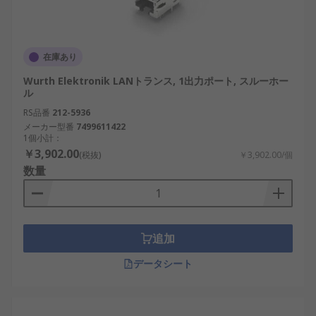
られる場合がある
PoE対応の有無：電力供給が必要な場合、PoE
対応モデルを選択
在庫あり
温度耐性：使用環境に応じた耐温度仕様を確
Wurth Elektronik LANトランス, 1出力ポート, スルーホー
認
ル
RS品番
212-5936
LANパルストランスの用途
メーカー型番
7499611422
1個小計：
￥3,902.00
(税抜)
￥3,902.00/個
多くの分野で活用され、安定した通信環境の構築に
数量
貢献しています。
データセンター：高速通信の安定性向上
スマートグリッド：電力ネットワークの監視
追加
システム
データシート
産業用ロボット：日本の工場自動化システム
に導入
車載通信：自動車向けイーサネットのノイズ