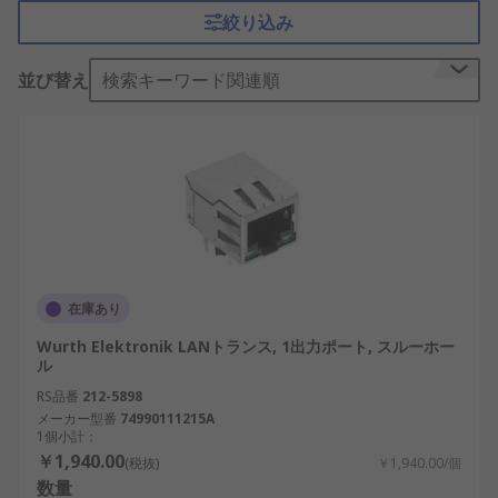
絞り込み
LANパルストランスの仕組み
並び替え
検索キーワード関連順
LANパルストランスは、電磁誘導の原理を利用して
信号の伝送を行います。データ信号は一次側コイル
を通過する際に磁場を発生させ、それが二次側コイ
ルに誘導されることで、信号が電気的に絶縁されつ
つ伝送されます。このプロセスにより、LANパルス
トランスの波形はノイズや外部干渉の影響を受けに
くくなり、安定した通信を実現できます。
さらに、高周波成分を最適化することで、データ伝
在庫あり
送時の損失を抑え、長距離でもクリアな信号伝送を
Wurth Elektronik LANトランス, 1出力ポート, スルーホー
可能にします。特に、日本の半導体産業やAIシステ
ル
ム向けに、高速データ通信をサポートする高性能
RS品番
212-5898
LANパルストランスが採用されています。
メーカー型番
74990111215A
1個小計：
LANパルストランスの機能
：以下のような重要な機
￥1,940.00
(税抜)
￥1,940.00/個
能を備えており、ネットワーク通信の品質向上に貢
数量