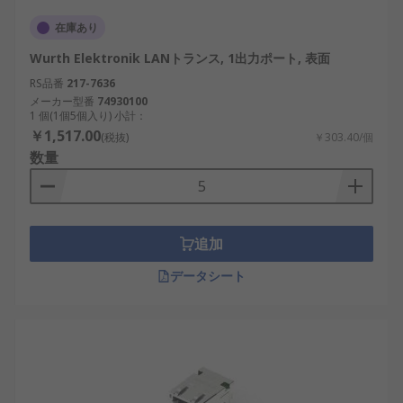
エネルギー効率を向上
在庫あり
デメリットとしては、コストが高い、特定の通信速
Wurth Elektronik LANトランス, 1出力ポート, 表面
度に最適化された設計が必要といった点がありま
RS品番
217-7636
す。
メーカー型番
74930100
1 個(1個5個入り) 小計：
LANパルストランスの選び方
￥1,517.00
(税抜)
￥303.40/個
数量
LANパルストランスを選ぶ際には、以下の要素を考
慮することが重要です。
追加
取り付けタイプ：スルーホール、表面実装、
基板実装のいずれか
データシート
出力ポート数：1ポートまたは2ポートのどち
らが必要かを確認
対応通信速度：10/100Mbpsまたは1Gbps以
上の規格に適合
絶縁耐圧：産業用途では高い絶縁耐圧が求め