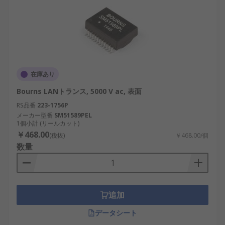
対策
鉄道システム：日本の交通インフラにおける
通信管理
LANパルストランスのメー
カー
在庫あり
Bourns LANトランス, 5000 V ac, 表面
世界中で信頼されるメーカーが、高品質なLANパル
RS品番
223-1756P
ストランスを提供しています。
メーカー型番
SM51589PEL
1個小計 (リールカット)
￥468.00
(税抜)
￥468.00/個
Wurth Elektronik：高性能ネットワークトラ
数量
ンスの製造
Bourns：耐久性の高いパルストランスを開発
Pulse Electronics：ギガビットイーサネット
対応製品を展開
追加
HALO Electronics：低ノイズ設計のLANパル
データシート
ストランスを提供