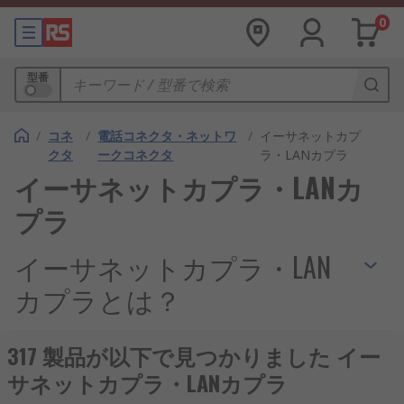
0
型番
/
コネ
/
電話コネクタ・ネットワ
/
イーサネットカプ
クタ
ークコネクタ
ラ・LANカプラ
イーサネットカプラ・LANカ
プラ
イーサネットカプラ・LAN
カプラとは？
イーサネットカプラは、LANケーブル同士を接続し
317 製品が以下で見つかりました イー
て延長したり、複数のケーブルを組み合わせるため
サネットカプラ・LANカプラ
に使用される小型の部品です。簡単な構造でありな