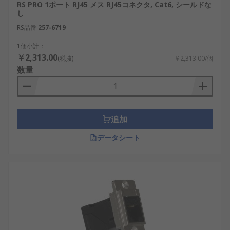
RS PRO 1ポート RJ45 メス RJ45コネクタ, Cat6, シールドな
し
イーサネットカプラを活用することで、ネットワー
RS品番
257-6719
クの設計や拡張が容易になります。
1個小計：
￥2,313.00
柔軟性：Cat6カプラはオフィス内でのネット
(税抜)
￥2,313.00/個
数量
ワーク再配置に、Cat5eカプラは教育現場での
LAN延長に利用されます。
コスト効率：RJ45中継アダプタは低コストで
既存ケーブルを再利用可能にし、物流センタ
追加
ーや工場で配線費用を削減します。
データシート
拡張性：Cat6aカプラはデータセンターでの将
来の拡張を可能にし、Cat5カプラは中小規模
の施設で段階的な導入に対応します。
耐環境性：防塵・耐久性の高いLANカプラ
は、日本国内の交通システムや工場ラインで
安定稼働を支えます。
簡便性：LANカプラは工具を使わず接続でき