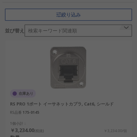
がら、信号の安定性を保ちつつネットワークの柔軟
性を高める役割を果たします。日本のオフィスや工
絞り込み
場、さらには再生可能エネルギー設備や交通システ
ムでも利用されています。
並び替え
検索キーワード関連順
イーサネットカプラの仕組み
イーサネットカプラは、両端にLANケーブルを差し
込むことで接続を実現します。内部の金属接点が信
号を伝達し、ケーブル同士をスムーズに接続する仕
組みです。
主な機能は、ネットワークの延長、配線の柔軟性確
在庫あり
保、そして既存設備の有効活用です。例えばRJ45中
継アダプタは、工場内でケーブルが届かない場合に
RS PRO 1ポート イーサネットカプラ, Cat6, シールド
延長用として活用されます。
RS品番
175-0145
1個小計：
イーサネットカプラと延長コードジョイナー
￥3,234.00
(税抜)
￥3,234.00/個
の違い