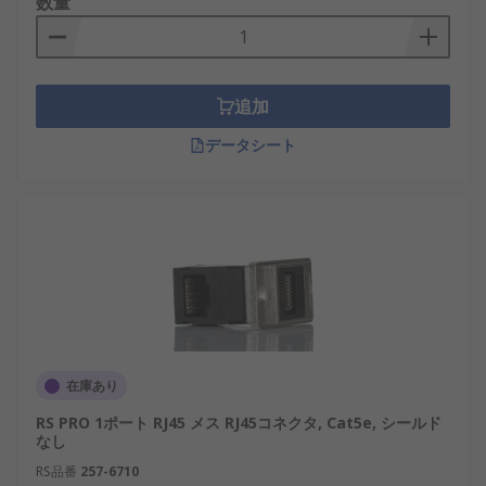
数量
イーサネットカプラと延長コードジョイナーはいず
れも「延長」を目的としていますが、その役割は大
きく異なります。延長コードジョイナーは電源コー
追加
ドを接続するためのもので、電気の供給を目的とし
ます。一方、イーサネットカプラは通信信号の伝送
データシート
を担い、データのやり取りを正確に行います。
国内の産業分野では、延長コードジョイナーは工作
機械や家庭用電気製品で広く利用されています。し
かしLANカプラは、AIやIoTを活用する制御システ
ムや半導体工場内のネットワークに不可欠であり、
その用途や重要性は全く異なります。
イーサネットカプラの種類
在庫あり
RS PRO 1ポート RJ45 メス RJ45コネクタ, Cat5e, シールド
イーサネットカプラには、LANカテゴリや用途に応
なし
じた多様な種類があります。
RS品番
257-6710