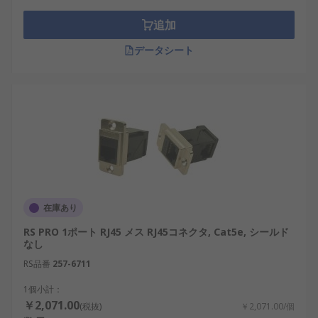
StarTech.com：カナダのメーカーで、PCおよ
追加
びネットワーク周辺機器を幅広く展開してい
ます。
データシート
イーサネットカプラは、シンプルでありながらネッ
トワークの柔軟性と拡張性を大きく高める部品で
す。日本の産業や商業分野においても、その役割は
年々重要性を増しており、特に再生可能エネルギー
や半導体産業の発展に伴い需要が拡大しています。
適切なカプラを選択し活用することで、安定かつ効
率的な通信環境を実現できるでしょう。
在庫あり
イーサネットカプラ・LANカプラ
RS PRO 1ポート RJ45 メス RJ45コネクタ, Cat5e, シールド
用RSコンポーネントのご紹介
なし
RS品番
257-6711
RSは、日本全国で使用されるイーサネットカプラの
世界的なサプライヤーとして認知されています。当
1個小計：
￥2,071.00
社は、日本の高い性能・信頼性基準を満たすLANカ
(税抜)
￥2,071.00/個