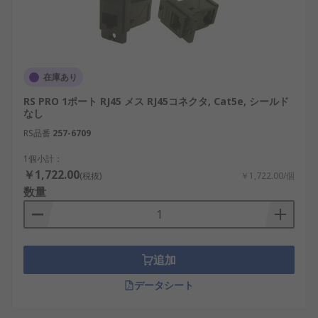
要素を考慮します。
ポート数：シンプルな1対1接続から、複数ポ
ート対応のタイプまで用途に応じて選定しま
す。
在庫あり
LANカテゴリ：Cat3からCat6aまでの規格を確
RS PRO 1ポート RJ45 メス RJ45コネクタ, Cat5e, シールド
認し、必要な通信速度に対応するものを選び
なし
ます。
RS品番
257-6709
シールドタイプ：FTP、STP、UTP、アンシー
1個小計：
ルド、二重シールドなど、ノイズ対策のレベ
￥1,722.00
(税抜)
￥1,722.00/個
ルに応じて選択します。
数量
長さ：一体型延長ケーブル付きカプラや短い
アダプタタイプなど、設置場所に合わせま
す。
追加
耐環境性能：防塵、防水仕様のものは屋外や
工場設備での利用に適しています。
データシート
イーサネットカプラの用途