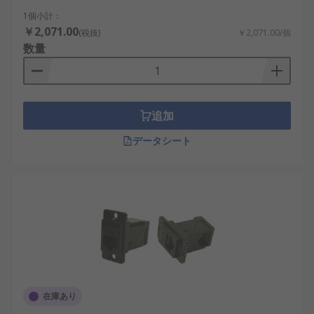
Cat3カプラ
：低速ネットワーク用で、古い通
1個小計：
信システムや音声通信用に使われます。
￥2,071.00
(税抜)
￥2,071.00/個
数量
Cat5カプラ
：100Mbpsの通信速度に対応し、
中小規模ネットワークで利用されます。
Cat5eカプラ
：Cat5を改良し、ギガビット通
信に対応する標準的なカプラです。
追加
Cat6カプラ
：高帯域に対応し、オフィスやデ
データシート
ータセンターで利用されます。
Cat6aカプラ
：さらに高性能で、国内の半導
体工場や再生可能エネルギー設備の監視ネッ
トワークに利用されています。
RJ45中継アダプタ
：LANケーブルの接続を簡
易に延長できる汎用的な部品です。
LANカプラ
：総称的な用語で、Cat5からCat6a
までさまざまな種類が存在します。
在庫あり
イーサネットカプラの利点