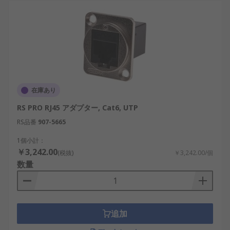
イーサネットカプラは、産業から商業、ホビーまで
幅広い場面で利用されています。
データセンター：Cat6aカプラは高速通信を確
保し、サーバーラック間の接続に使われま
す。
在庫あり
再生可能エネルギー：風力発電や太陽光発電
RS PRO RJ45 アダプター, Cat6, UTP
設備の監視ネットワークに利用されます。
RS品番
907-5665
半導体工場：Cat6カプラは製造ラインの安定
した通信に貢献します。
1個小計：
￥3,242.00
(税抜)
￥3,242.00/個
交通システム：LANカプラは鉄道監視システ
数量
ムや国内の物流拠点に導入されています。
教育・研究：Cat5eカプラは大学や研究施設で
のネットワーク実験に広く使用されていま
す。
追加