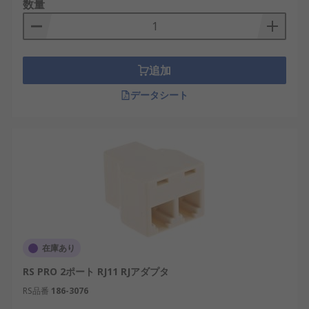
数量
プラを提供しており、産業用途から革新的なプロジ
ェクトまで対応する幅広いイーサネットカプラ・
LANカプラを卸売価格で取り扱っています。おすす
め品や交換部品も低価格でご用意しています。配送
追加
については、
配送ページ
をご確認ください。
データシート
在庫あり
RS PRO 2ポート RJ11 RJアダプタ
RS品番
186-3076