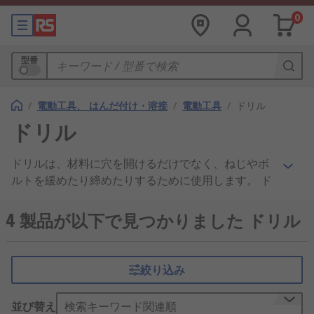
0
型番
/
電動工具、 はんだ付け・溶接
/
電動工具
/
ドリル
ドリル
ドリルは、材料に穴を開けるだけでなく、ねじやボ
ルトを緩めたり締めたりするために使用します。 ド
リル選択時の主な燃焼は、ドリルする材料の種類で
す。これは、より硬い材料が高出力を必要とし、ハ
4 製品が以下で見つかりました ドリル
ンマーアクションなどの追加機能が必要になるため
です。
絞り込み
どのようなタイプのドリルがあ
りますか？
並び替え
検索キーワード関連順