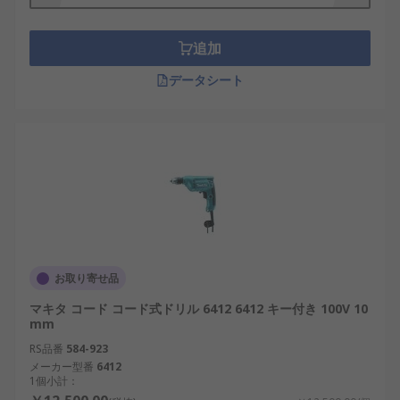
れています。 コンビを補完するものと考えら
れていますが、 手の届きにくい場所にも対応
追加
できます。 角度付きヘッドにより、ドリルビ
ットを小さくすることができ、狭い場所でね
データシート
じやドリル材料を簡単に回すことができま
す。
磁石付きドリル - 磁石付きドリルは、基本的に
は、金属穴開け用のポータブルベンチドリル
です。 ドリルのベースは磁石を使用して金属
に固定させるため、ドリル加工中に動かない
ようになっています。 磁石付きドリルは、正
確に切断するための環状カッターで最もよく
使用されます。
お取り寄せ品
マキタ コード コード式ドリル 6412 6412 キー付き 100V 10
mm
RS品番
584-923
メーカー型番
6412
1個小計：