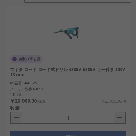
ドリルドライバ - 2 つの機能を組み合わせたド
リルドライバで、 穴に開け、開けた穴にねじ
差し込みます。 ほとんどの高品質ドリルは、
作業に合わせて速度とトルクを設定できま
す。 ドリルドライバはトルク設定が低く、ね
じを滑らかに締められます。
コンビドリル A コンビドリルは多目的ツール
お取り寄せ品
で、 ほとんどの場合、ドリルビットを保持す
マキタ コード コード式ドリル 6305A 6305A キー付き 100V
るためのキーレスチャックを備えています。
13 mm
各種の素材への応用に拘束しようが可能で、
RS品番
584-925
石材、 木材、 金属およびプラスチックなどに
メーカー型番
6305A
ハンマーアクションの追加機能で対応しま
1個小計：
す。 適切なねじ回しビットで、 ねじは簡単に
￥28,000.00
(税抜)
￥28,000.00/個
回すことができます。
数量
インパクトドリル / ドライバ - ドリルドライバ
と同様の特性を提供しますが、 ねじや六角ボ
ルトでの運転に適したトルクとパワーを提供