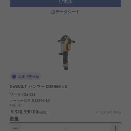
追加
します。 インパクトドリル / ドライバーは通
常、 1 ギアのみを提供します。 しかし、トル
データシート
クが大きいため、丈夫な木材や金属をドリル
で穴を開ける必要がある場合に最適です。
ハンマードリル - ハンマードリルは、ドリル加
工時にビットにかかる力を高めます。 ジャッ
クハンマーと同様の原理で ドリルビットを材
料に打ち込みます。 この動作により、石や石
材などの硬い材料に大きな力が与えられま
す。
お取り寄せ品
SDS ドリル - ハンマードリルのより強力なバ
ージョンで、溝付きドライブシステムを使用
DeWALT ハンマー D25966-LX
して穴開けとチゼル彫りの力を高めます。 主
RS品番
134-681
に硬い材料に使用するように設計されてお
メーカー型番
D25966-LX
り、コンクリート、 石材、石造物、およびそ
1個小計：
￥320,390.00
の他の頑丈なものに応用します。
(税抜)
￥320,390.00/個
数量
アングルドリル - コンビドリルの機能を持ち合
わせています。 ただし、ヘッドは 90 度曲げら