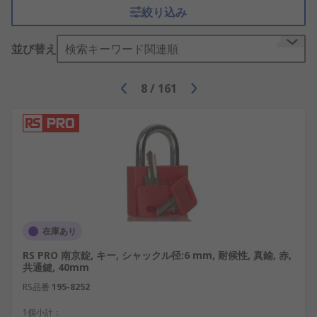
げや素材もさまざまです。 ドアシールなどの他の金
絞り込み
物およびは部品を水密戸締り、 キックプレートによ
るハンズフリーのドア開き、ドアの保護を保証しま
並び替え
検索キーワード関連順
す。 ドアストップとドアステー、引き出しレールや
引き出しハンドルなどのキャビネット金具も付属し
ています。
8
/
161
在庫あり
RS PRO 南京錠, キー, シャックル径:6 mm, 耐候性, 真鍮, 赤,
共通鍵, 40mm
RS品番
195-8252
1個小計：