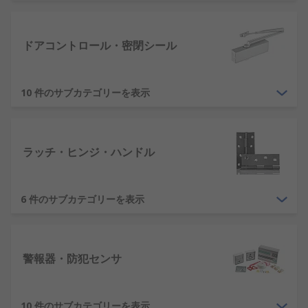
リが用意されており、完全で 信頼性の高い堅牢なセ
キュリティシステムを実現します。 PIR センサは、
ドアコントロール・密閉シール
ドアと窓のセンサと併せて追加でき、施設の保護を
強化したり、安心して使用したりすることができま
す。 アラームシステムのその他のアクセサリには、
10 件のサブカテゴリーを表示
手動ドア制御によるアクセス制御、電気ドアストラ
イキや磁気ドアロックのようなより堅牢なドア機構
があります。
ラッチ・ヒンジ・ハンドル
CCTV システム
–安全で確実な環境を構築するに
は、弊社の CCTV システムアクセサリと組み合わせ
る CCTV カメラのシリーズが重要です。 住宅でも商
6 件のサブカテゴリーを表示
業でも重要な資産の監視を行えるため、確実に侵入
者を抑止することができます。 弊社の CCTV カメラ
と CCTV ビデオレコーダーを組み合わせると、施設
警報器・防犯センサ
の映像を確実に撮影して確認できます。さらに、シ
ステム内のカメラをライブ表示するための CCTV モ
ニタも付属しています。
10 件のサブカテゴリーを表示