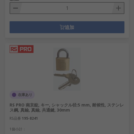
追加
在庫あり
RS PRO 南京錠, キー, シャックル径:5 mm, 耐候性, ステンレ
ス鋼, 真鍮, 真鍮, 共通鍵, 30mm
RS品番
195-8241
1個小計：