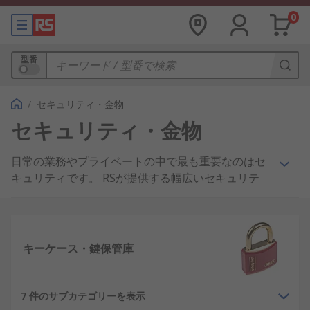
0
型番
/
セキュリティ・金物
セキュリティ・金物
日常の業務やプライベートの中で最も重要なのはセ
キュリティです。 RSが提供する幅広いセキュリテ
ィソリューションを利用すれば、ほぼあらゆる不測
の事態に対応できます。
アラームシステム
–さまざまなアラームオプショ
キーケース・鍵保管庫
ン、たとえばシンプルなシングルゾーン、 拡張可能
なマルチゾーンおよびパーソナルアラームなどの、
弊社の製品範囲はあらゆる用途に対応しています。
7 件のサブカテゴリーを表示
多くのアラームシステムには、さまざまなアクセサ