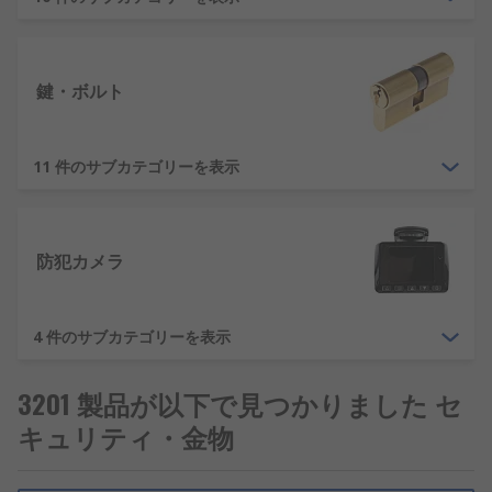
安全な保管と保管庫
–価値の高いアイテムを保管す
る場合でも、 金銭または重要文書を保管する場合で
も、 弊社の製品群は、お客様のあらゆるニーズを満
鍵・ボルト
たすソリューションを提供します。 引き出しやワー
ドローブに適したコンパクトな金庫も大型の自立式
金庫も両方ご用意しています。 小型の鍵用保管庫も
11 件のサブカテゴリーを表示
あります。
金物類とは
防犯カメラ
金物類は幅広い製品群をカバーし、 弊社では、さま
ざまなドアや窓用の金具、多数のキャビネット部品
4 件のサブカテゴリーを表示
やスペア部品を提供しています。
RS の金具では、取っ手からヒンジまで、また簡単
3201 製品が以下で見つかりました セ
な内部ドアの吊り下げから産業用の防火扉まで、さ
キュリティ・金物
まざまな側面をカバーしています。 弊社の取っ手製
品には、さまざまな形状や用途のものがあり、仕上