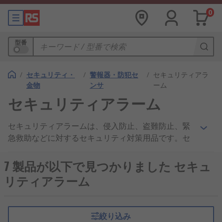
0
型番
/
セキュリティ・
/
警報器・防犯セ
/
セキュリティアラ
金物
ンサ
ーム
セキュリティアラーム
セキュリティアラームは、侵入防止、盗難防止、緊
急救助などに対するセキュリティ対策用品です。セ
キュリティアラームは、家庭、商業施設、産業施設
の警報システムに最適です。アラームは侵入口を保
7 製品が以下で見つかりました セキュ
護し、非常口のドアや窓と連動させることができ、
リティアラーム
開いた時に作動して、他の人に侵入されたことを知
らせます。また、セキュリティアラームは、一人作
業の安全対策として、予め設定された時間が経過し
絞り込み
ても作業員に動きの無い時に起動するタイプがあり