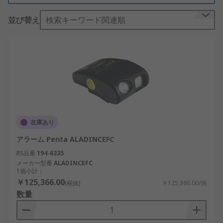
ます。セキュリティアラームは簡単に設置でき、電
並び替え
検索キーワード関連順
池駆動または主電源に接続して使用します。
機能：
アラームシステムは、動体検知センサとサイレンで
構成されています。一部のセキュリティアラーム
は、表示灯や制御パネルも搭載しています。異常な
動きを検知するとアラーム音が鳴ります。また、緊
急通報番号に電話をかけたりメッセージを送信した
在庫あり
りできるタイプもあります。
アラーム Penta ALADINCEFC
種類：
RS品番
194-6335
メーカー型番
ALADINCEFC
住宅用警報器
1個小計：
￥125,366.00
(税抜)
￥125,366.00/個
商業用防犯アラーム
数量
ドア・窓用アラーム
パーソナルアラーム