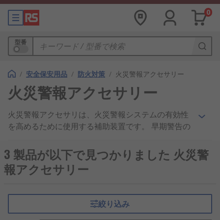
0
型番
/
安全保安用品
/
防火対策
/
火災警報アクセサリー
火災警報アクセサリー
火災警報アクセサリは、火災警報システムの有効性
を高めるために使用する補助装置です。 早期警告の
効果をもたらし、生命や財産を守ることができるよ
うにするために、さまざまな役割を果たします。
3 製品が以下で見つかりました 火災警
報アクセサリー
消火器アクセサリは何に使用しま
すか？
絞り込み
火災警報アクセサリは、さまざまな環境、たとえば