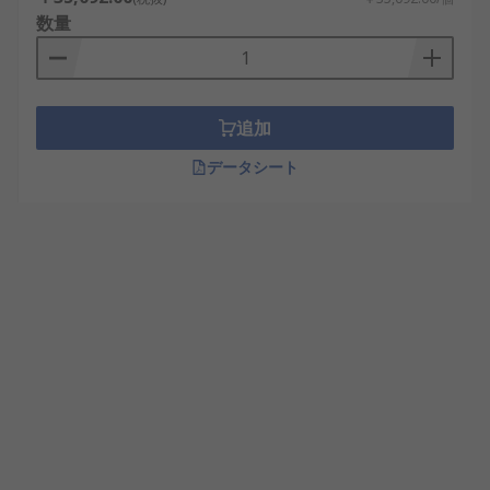
数量
追加
データシート