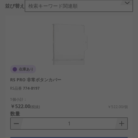
学校、 オフィス、 レストラン ホテルおよび個人宅
並び替え
検索キーワード関連順
などで使用されています。
非常ボタンを 例にとると、 建物の中にいる人が、
火災や他の緊急事態が施設内で発生していることを
知らせることができます。 通常非常ボタンは中央の
火災警報コントロールパネルに接続されており、
そ
れが今度は、建物の警報システムにリンクされてい
ます。
在庫あり
自動防火扉押さえは、火災警報の音に反応し、 火災
RS PRO 非常ボタンカバー
警報が鳴ってから数秒後に、自動的に防火扉を閉め
ます。 防火扉を安全かつ合法的に開いた状態に保持
RS品番
774-8197
でき、 ドアを閉じることで、煙や火災の拡散を防止
1個小計：
します。
￥522.00
(税抜)
￥522.00/個
数量
消火器アクセサリのタイプ
一般的な消火器アクセサリには次のものがありま