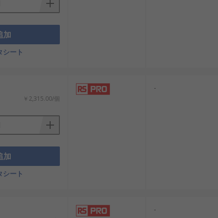
追加
タシート
-
￥2,315.00/個
追加
タシート
-