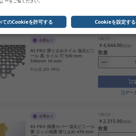
リシ
ーをご覧ください。
デー
べてのCookieを許可する
Cookieを設定する
1個小計：
在庫あり
￥4,644.00
(税抜)
RS PRO 滑り止めタイル 塩化ビニ
数量
ール 黒 タイル 穴 500 mm
500mm 16 mm
RS品番
221-7912
デー
1個小計：
在庫あり
￥2,315.00
(税抜)
RS PRO 保護カバー 塩化ビニール
数量
黄 エッジ保護 滑り止め 470 mm