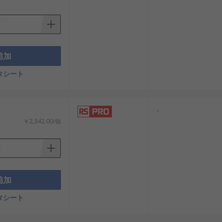
追加
タシート
-
￥2,342.00/個
追加
タシート