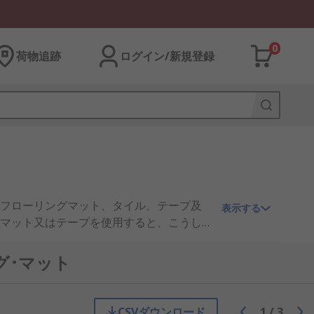
0
荷物追跡
ログイン/新規登録
フローリングマット、タイル、テープ及
表示する
マット又はテープを使用すると、こうし
プアンチスリップフロアマットにはあらゆ
て、又は新しいカーペットを買うときのよ
グ･マット
り揃えています。ロールで提供された場合
家庭で使用する標準タイプのフローリン
路、階段、通路、車及びボートで使用さ
CSVダウンロード
1
/
3