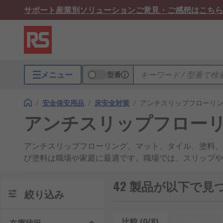
サポート
産業別ソリューション
ご意見・ご感想はこちら
メニュー
型番
/
安全保安用品
/
床安全対策
/
アンチスリップフローリン
アンチスリップフローリ
アンチスリップフローリング、マット、タイル、塗料、
び塗料は職場や家庭に最適です。職場では、スリップや
た事故を防ぐのに役立ちます。屋外や屋外環境での使用
る形態があり、家庭、商業環境、産業環境のいずれにも
42 製品が以下で
絞り込み
うにロール状で製造されます。1枚もののアンチスリッ
は、必要なサイズにカットして場所に合わせます。既存
グタイルではありません。通常、タイルは産業環境の特
比較 (0/8)
リセット