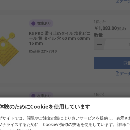
デー
1個小計：
在庫あり
￥1,083.00
(税抜)
RS PRO 滑り止めタイル 塩化ビニ
数量
ール 黄 タイル 穴 60 mm 60mm
16 mm
RS品番
221-7919
デー
1個小計：
在庫あり
￥1,966.00
(税抜)
体験のためにCookieを使用しています
RS PRO 滑り止めタイル 塩化ビニ
数量
ール 黒 タイル 穴 500 mm 60mm
16 mm
ブサイトでは、閲覧やご注文の際により良いサービスを提供し、表示さ
RS品番
221-7916
ソナライズするために、Cookieや類似の技術を使用しています。詳細