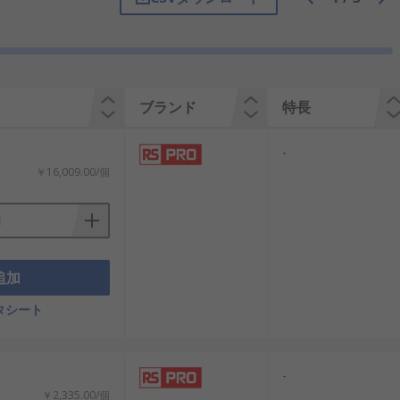
止めテープは通常、接着式ですが、安全性
ものまで、さまざまなサイズとタイプが
できます。滑り止めテープはさまざまな
通路、廊下、工場及び製造環境で、足元
ントを使用すると、安全で簡単にフロアカ
ブランド
特長
工や病院などの多くの用途に適し、摩耗
ーラー、こて、スプレー装置を使用して
-
￥16,009.00/個
追加
タシート
-
￥2,335.00/個