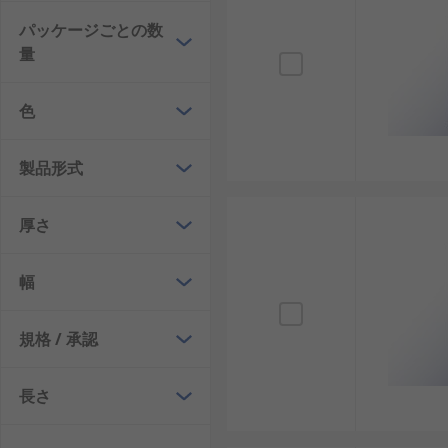
パッケージごとの数
量
色
製品形式
厚さ
幅
規格 / 承認
長さ