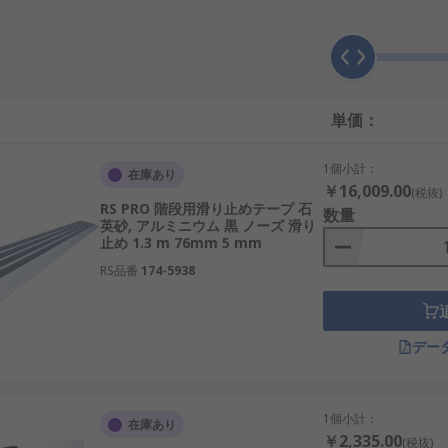
パズルのようにはめ合わせて所定の場所に固定します。 滑り
できます。フロアテープは、高視認性の危険警告から目の粗い
ス、石、木材、金属など多くのタイプの表面で使用することが
用途は無限です。テープは、ステップの踏み板、交通量の多い
安全な足場が重要な場所で必要です。 滑り止め塗料とシーラ
単価：
できます。ニーズに合わせてさまざまな色が利用でき、食品加
止め塗料とシーラントは、人の出入りが多い場所に最適で、ロ
1個小計：
在庫あり
フロアカバー材です。
￥16,009.00
(税抜)
RS PRO 階段用滑り止めテープ 石
数量
英砂, アルミニウム 黒 ノーズ 滑り
止め 1.3 m 76mm 5 mm
RS品番
174-5938
デー
1個小計：
在庫あり
￥2,335.00
(税抜)