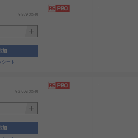
-
￥979.00/個
追加
タシート
-
￥3,008.00/個
追加