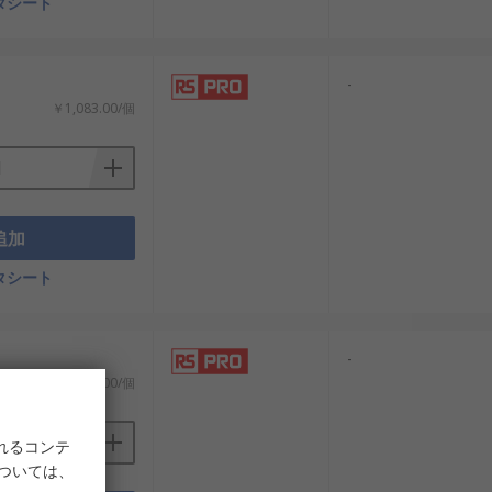
タシート
-
￥1,083.00/個
追加
タシート
-
￥1,966.00/個
れるコンテ
については、