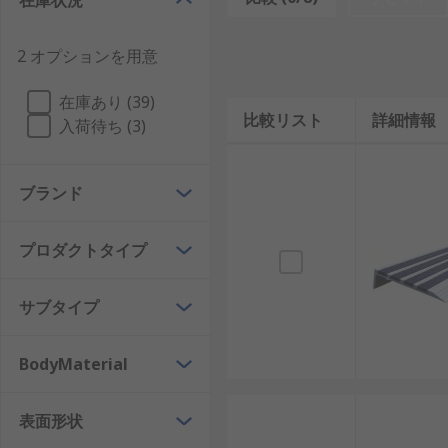
在庫状況
れます。タイルにはジョイント式も用意され、ジグソー
を強化するためにシーラントや接着剤を使用することも
2 オプションを用意
あります。フロアテープは、コンクリート、セラミック
幅のロールで購入して必要なサイズにカットでき、その
在庫あり (39)
の安全性強化に使用します。フロアテープは安全衛生や
比較リスト
詳細情報
入荷待ち (3)
バーの問題が解決するうえ、耐久性も高く、簡単に塗布
や耐化学薬品に対応する優れた耐性が得られます。滑り
塗布できます。滑り止め塗料とシーラントは、多目的な
ブランド
プロダクトタイプ
サブタイプ
BodyMaterial
表面形状