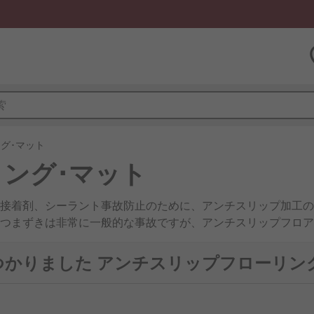
グ･マット
ング･マット
接着剤、シーラント事故防止のために、アンチスリップ加工の
つまずきは非常に一般的な事故ですが、アンチスリップフロア
に最適です。 使用できるアンチスリップフローリングのタイ
適しています。アンチスリップマットは1枚もののマットとし
見つかりました アンチスリップフローリン
プマットは必要に応じて配置でき、さまざまな色やサイズを取
の床面に取り付けるときに特に便利です。滑り止めタイルは、
定のフローリング要件に合わせて使用されます。タイルは傾斜