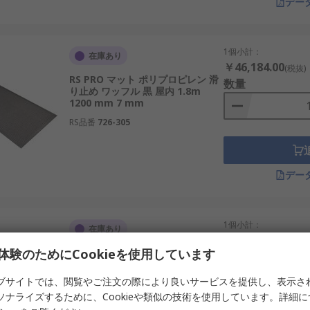
デー
1個小計：
在庫あり
￥46,184.00
(税抜)
RS PRO マット ポリプロピレン 滑
数量
り止め ワッフル 黒 屋内 1.8m
1200 mm 7 mm
RS品番
726-305
デー
1個小計：
在庫あり
￥46,184.00
(税抜)
体験のためにCookieを使用しています
RS PRO マット ポリプロピレン 滑
数量
り止め ワッフル 茶 屋内 1.8m
1200 mm 7 mm
ブサイトでは、閲覧やご注文の際により良いサービスを提供し、表示さ
RS品番
726-313
ソナライズするために、Cookieや類似の技術を使用しています。詳細