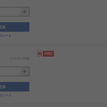
追加
タシート
-
￥12,101.00/個
追加
タシート