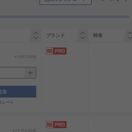
のマットの材質フロアマットは通常カー
。工業用にはゴムマットが最適で、屋内及び
トスペシャリストフロアマット及びドア
フロアマットは屋内でのみ使用され、表
シートをはがして表面をきれいにするこ
ブランド
特長
-
￥9,907.00/個
追加
タシート
-
￥34,754.00/個