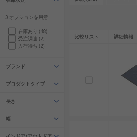
在庫状況
配線を覆い、つまずく危険を防止するために設計され、
ペットの材料と、PVC、ゴム、ポリプロピレンから作
3 オプションを用意
屋外で使用することができ、通常は砂利、土、その他の
マットは、クリーンルーム、病院、食品環境などの特定
在庫あり (48)
面には粘着性があり、汚れを引き付け、封じ込めます。
比較リスト
詳細情報
受注調達 (2)
とができます。このようなフロアマットには、補充用の
入荷待ち (2)
ブランド
プロダクトタイプ
長さ
幅
インドア/アウトドア