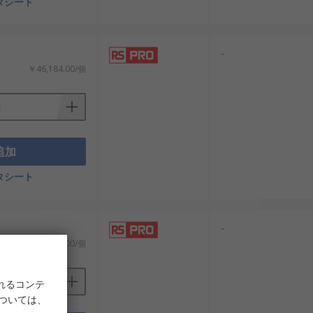
タシート
-
￥46,184.00/個
追加
タシート
-
￥46,184.00/個
れるコンテ
については、