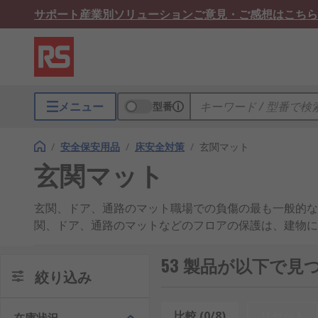
サポート
産業別ソリューション
ご意見・ご感想はこちら
メニュー
型番
/
安全保安用品
/
床安全対策
/
玄関マット
玄関マット
玄関、ドア、通路のマット職場での負傷の最も一般的な
関、ドア、通路のマットなどのフロアの保護は、建物に
能性を減らし、床面の残留物で他の人が滑る可能性も減
人たちが持ち込む湿気により床が滑りやすい状態になる
53 製品が以下で見
絞り込み
うにします。水たまりは、床と人の靴底との摩擦を減ら
て材が必要で、そうしないとマット自体が危険になりま
は、人通りの多い場所での使用に適しています。玄関マ
比較 (0/8)
リセット