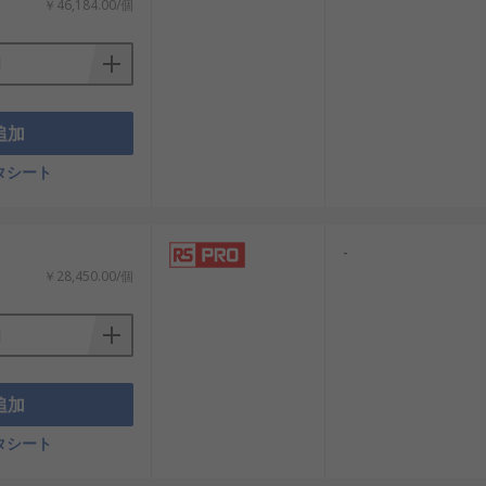
￥46,184.00/個
追加
タシート
-
￥28,450.00/個
追加
タシート