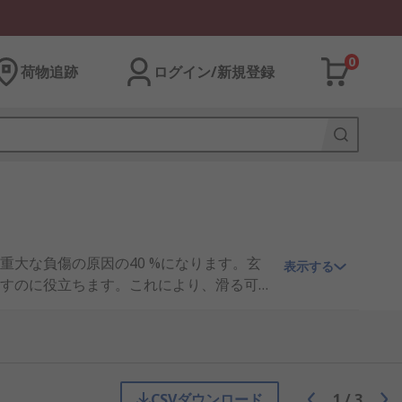
0
荷物追跡
ログイン/新規登録
大な負傷の原因の40 %になります。玄
表示する
すのに役立ちます。これにより、滑る可
目的玄関、ドア、通路のマットは、通る
分を閉じ込めて、水たまりにならないよ
マットには床の上で滑らないように裏当
色、サイズはさまざまです。大型マット
ケーブルマットは、人が通る場所にある
CSVダウンロード
1
/
3