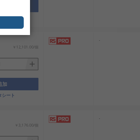
追加
タシート
-
￥12,101.00/個
追加
タシート
-
￥3,176.00/個