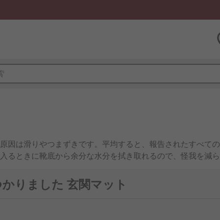
原因は滑りやつまずきです。平均すると、報告されたすべての重
入るときに靴底から余分な水分を拭き取れるので、怪我を減ら
らすことができます。玄関、ドア、通路のマットが使用される
のを防ぐことができます。縁に勾配が付いた吸湿性マットは水
つかりました 玄関マット
し、グリップが利きづらくなり、転びやすくなります。フロア
す。玄関ドアマットのタイプ玄関通路のマットの材料、厚さ、
ットは屋内又は屋外の、いずれか必要な場所に配置できます。