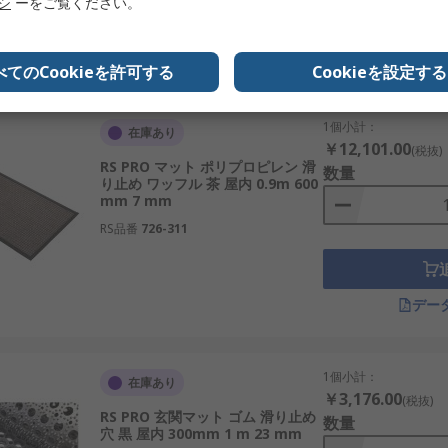
リシ
ーをご覧ください。
デー
べてのCookieを許可する
Cookieを設定する
1個小計：
在庫あり
￥12,101.00
(税抜)
RS PRO マット ポリプロピレン 滑
数量
り止め ワッフル 茶 屋内 0.9m 600
mm 7 mm
RS品番
726-311
デー
1個小計：
在庫あり
￥3,176.00
(税抜)
RS PRO 玄関マット ゴム 滑り止め
数量
穴 黒 屋内 300mm 1 m 23 mm