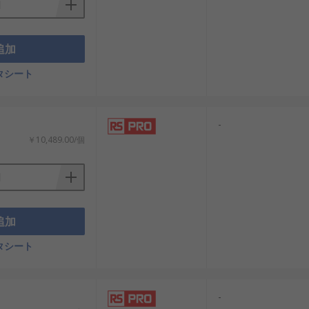
追加
タシート
-
￥10,489.00/個
追加
タシート
-