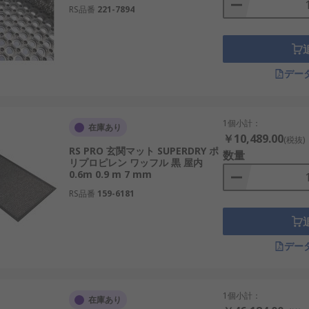
RS品番
221-7894
デー
1個小計：
在庫あり
￥10,489.00
(税抜)
RS PRO 玄関マット SUPERDRY ポ
数量
リプロピレン ワッフル 黒 屋内
0.6m 0.9 m 7 mm
RS品番
159-6181
デー
1個小計：
在庫あり