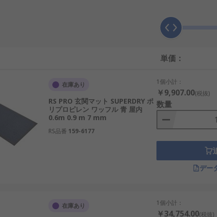
通常一体型のケーブルランが付いています。玄関、ドア、通路
られた裏当て材で作られています。裏当て材も床を保護します
破片を捉えるための穴があります。スペシャリストフロアマッ
の目的に使用され、人通りの多い場所でも使用できます。この
このマットには複数の層のパッドもあり、表面が汚れたときに
単価：
パッドを用意しています。
1個小計：
在庫あり
￥9,907.00
(税抜)
RS PRO 玄関マット SUPERDRY ポ
数量
リプロピレン ワッフル 青 屋内
0.6m 0.9 m 7 mm
RS品番
159-6177
デー
1個小計：
在庫あり
￥34,754.00
(税抜)