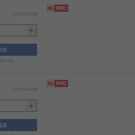
-
￥28,382.00/個
追加
タシート
-
￥34,754.00/個
追加