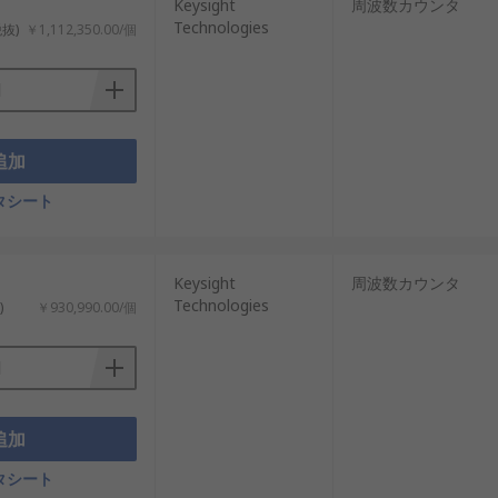
Keysight
周波数カウンタ
Technologies
税抜)
￥1,112,350.00/個
追加
タシート
が起きにくく、正確な結果が得られます。
Keysight
周波数カウンタ
Technologies
)
￥930,990.00/個
追加
タシート