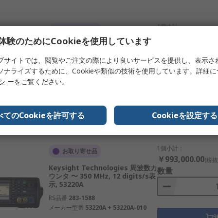
1個小計：
お取り寄せ品
￥622,990.00
(税抜
体験のためにCookieを使用しています
Keysight Technologies 周波数カ
数量
ウンタ, 0 Hz 〜 350 MHz, 10
ブサイトでは、閲覧やご注文の際により良いサービスを提供し、表示さ
Digits表示, BNC, 53210A
ソナライズするために、Cookieや類似の技術を使用しています。詳細
RS品番
713-4286
リシ
ーをご覧ください。
メーカー型番
53210A
デー
べてのCookieを許可する
Cookieを設定する
1個小計：
お取り寄せ品
￥993,000.00
(税抜
Keysight Technologies 周波数カ
数量
ウンタ 〜 350 MHz, 12 digits/s表
示, 53220A
RS品番
283-1588
メーカー型番
53220A + 53220A-010