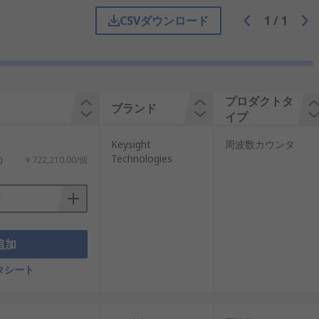
CSVダウンロード
1
/
1
、計器の全体的な精度を設計します。
器を使用するか、非常に正確な外部機器を
プロダクトタ
ブランド
イプ
スタルエージングなど、さまざまな問題が
動作するように維持する必要があります。
Keysight
周波数カウンタ
Technologies
)
￥722,210.00/個
使用する場合、ノイズにより、読み取りに
数の信号で信頼性が低下し、不正確になる可
にロックする方法が有効です。
追加
タシート