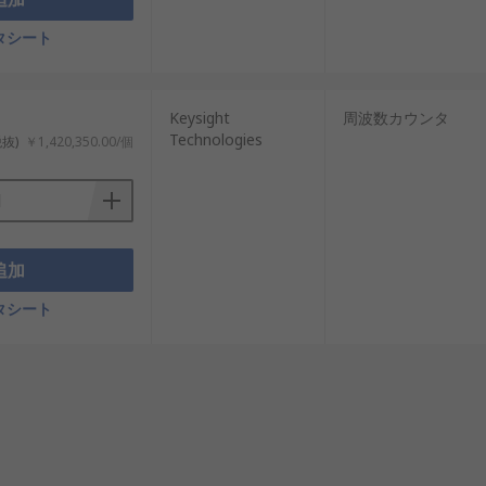
タシート
Keysight
周波数カウンタ
Technologies
税抜)
￥1,420,350.00/個
追加
タシート