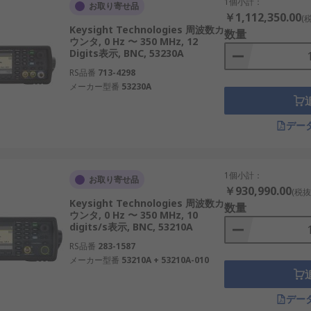
1個小計：
お取り寄せ品
数を計測
￥1,112,350.00
(
Keysight Technologies 周波数カ
数量
ウンタ, 0 Hz 〜 350 MHz, 12
には、いくつかの前提条件があります。
Digits表示, BNC, 53230A
RS品番
713-4298
)
メーカー型番
53230A
ない
V以上の信号が適切)
デー
能性がある)周波数カウンタは使いやすいテスト機器です。問題
1個小計：
お取り寄せ品
￥930,990.00
(税抜
Keysight Technologies 周波数カ
数量
ウンタ, 0 Hz 〜 350 MHz, 10
digits/s表示, BNC, 53210A
RS品番
283-1587
メーカー型番
53210A + 53210A-010
デー