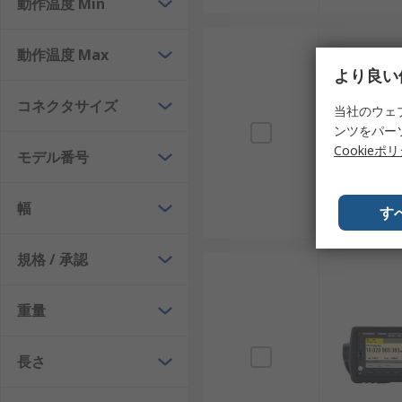
動作温度 Min
動作温度 Max
より良い
コネクタサイズ
当社のウェ
ンツをパー
Cookieポ
モデル番号
幅
す
規格 / 承認
重量
長さ