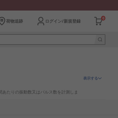
0
荷物追跡
ログイン/新規登録
表示する
間あたりの振動数又はパルス数を計測しま
ロジック信号から、RF、マイクロ波ま