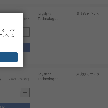
Keysight
周波数カウンタ
Technologies
)
￥622,990.00/個
れるコンテ
については、
追加
タシート
Keysight
周波数カウンタ
Technologies
)
￥993,000.00/個
追加