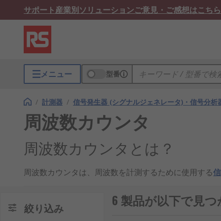
サポート
産業別ソリューション
ご意見・ご感想はこちら
メニュー
型番
/
計測器
/
信号発生器 (シグナルジェネレータ)・信号分析
周波数カウンタ
周波数カウンタとは？
周波数カウンタは、周波数を計測するために使用する
信
す。周波数カウンタは使いやすく、カウンタをオンにし
で、多くの信号の計測に使用できます。
6 製品が以下で見
絞り込み
周波数カウンタの使用に関す