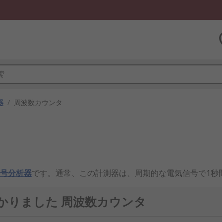
器
/
周波数カウンタ
号分析器
です。通常、この計測器は、周期的な電気信号で1秒
て、入力に信号を送信するだけです。この
計測器
は、デジタル
つかりました 周波数カウンタ
る一般的なガイドライン