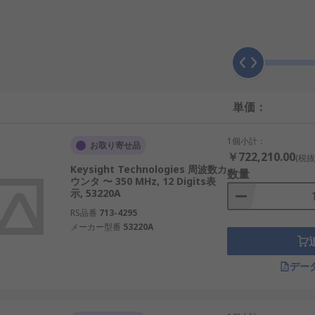
カウンタを使用している場合に発生する可能性があります。
給電を止めない：周波数カウンタ内のクロックのタイムベースが
が計測の精度に直接反映されるため、正確なタイムベースで機
単価：
ック発振器又はタイムベースであっても、機器に影響するクリ
を可能な限り正確に保ち、他のすべての機能が所定の範囲内で
1個小計：
お取り寄せ品
￥722,210.00
(税抜
Keysight Technologies 周波数カ
数量
: ノイズが多い信号に対して、周波数カウンタ又はタイマを
ウンタ 〜 350 MHz, 12 Digits表
示, 53220A
RS品番
713-4295
る: システムで複数のタイムベースを使用している場合、複
メーカー型番
53220A
の場合、システムのすべての要素を単一の正確なタイムベース
デー