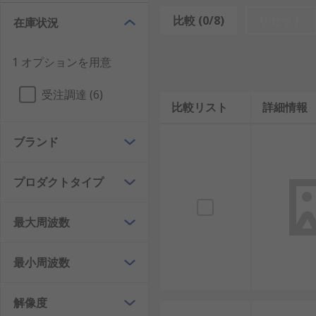
比較 (0/8)
リセット
在庫状況
入力を過負荷にしない：入力が50ΩのRF周波数
周波数カウンタのタイムベース / クロックへの
1 オプションを用意
タイムベースを正確に保つ：タイムベースの精度
受注調達 (6)
使用する必要があります。
比較リスト
詳細情報
較正を行う：最も正確なクリスタルベースのクロ
発生します。したがって、タイムベースの周波数
ブランド
キャリブレーション：
工場較正済み
ノイズが多い信号の場合、トリガエラーに注意する
プロダクトタイプ
影響する偽計数が発生する可能性があります。
すべてのタイムベースを1つのクロックにロックす
最大周波数
能性があります。この問題を解決するには、多く
最小周波数
周波数カウンタの用途
解像度
トランスミッタキャリアの周波数を計測