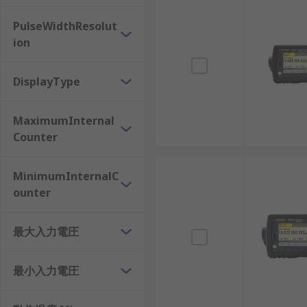
回路内の発振器の周波数を計測• 回線信号の周波
PulseWidthResolut
ion
周波数カウンタを使用してRF信号の周波数を計測する
周波数は安定している必要がある(変動的ではない
DisplayType
適切に計測できなくなるため、信号の変調は行わ
信号には十分な振幅が必要とされる(通常、約0.5 
MaximumInternal
Counter
信号を過度に強くしない(入力が過負荷になる可
MinimumInternalC
ounter
最大入力電圧
最小入力電圧