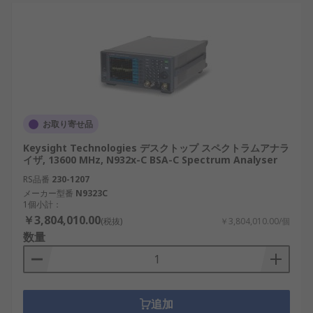
スペクトラムアナライザは、電子計測器やＲＦ測定
器を扱うメーカーから選べます。
Rohde & Schwarz：ＲＦ測定器や通信計測器
を扱うメーカーで、研究開発、無線評価、Ｅ
ＭＣ関連測定向けのスペクトラムアナライザ
を確認できます。
Tektronix：オシロスコープや信号解析機器で
お取り寄せ品
知られるメーカーで、リアルタイム解析や電
Keysight Technologies デスクトップ スペクトラムアナラ
子回路評価向けの製品を比較する際の候補に
イザ, 13600 MHz, N932x-C BSA-C Spectrum Analyser
なります。
RS品番
230-1207
メーカー型番
N9323C
Keysight Technologies：電子計測器を幅広く
1個小計：
扱うメーカーで、ＲＦ、マイクロ波、通信、
￥3,804,010.00
(税抜)
￥3,804,010.00/個
研究開発向けのスペクトラムアナライザを確
数量
認できます。
Teledyne LeCroy：オシロスコープや解析機器
を扱うメーカーで、高速信号評価や波形解析
と組み合わせる測定環境で候補になります。
追加