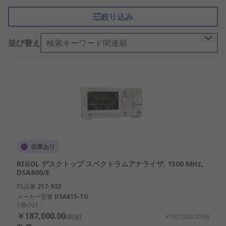
い周波数領域の状態を可視化できます。入力信号を
絞り込み
周波数成分に変換し、横軸を周波数、縦軸をレベル
として表示する点が特徴です。無線通信、ＲＦ回
並び替え
検索キーワード関連順
路、電源ノイズ評価、ＥＭＩ対策、研究開発、製造
検査、保守点検などで使われます。
スペクトラムアナライザの仕組み
スペクトラムアナライザは、入力された信号を周波
数ごとの成分に分解し、それぞれのレベルを測定す
る仕組みです。掃引型では、測定する周波数範囲を
順に切り替えながら信号レベルを取得し、スペクト
在庫あり
ラムとして表示します。リアルタイムスペクトラム
RIGOL デスクトップ スペクトラムアナライザ, 1500 MHz,
アナライザは、信号を高速にデジタル処理し、短時
DSA800/E
間だけ発生するノイズや突発的な信号も捉えやすく
RS品番
217-932
します。測定結果は、周波数範囲、分解能帯域幅、
メーカー型番
DSA815-TG
ノイズフロア、入力レベル、トリガ機能などに影響
1個小計：
されるため、用途に合った仕様で選定します。
￥187,000.00
(税抜)
￥187,000.00/個