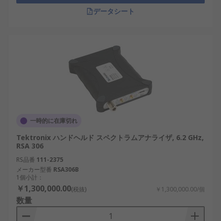
Rigol：ベンチ計測器を扱うメーカーで、教
データシート
育、設計、保守、一般的なＲＦ測定向けのス
ペクトラムアナライザを比較できます。
アンリツ株式会社：日本の計測器メーカー
で、通信測定、ＲＦ評価、フィールド測定向
けのスペクトラムアナライザを扱っていま
す。
一時的に在庫切れ
Tektronix ハンドヘルド スペクトラムアナライザ, 6.2 GHz,
RSA 306
RS品番
111-2375
メーカー型番
RSA306B
1個小計：
￥1,300,000.00
(税抜)
￥1,300,000.00/個
数量