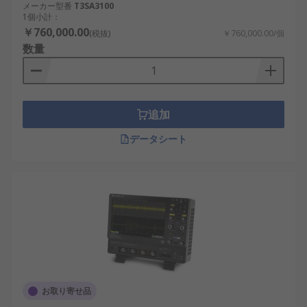
スペクトラムアナライザの
メーカー型番
T3SA3100
1個小計：
種類
￥760,000.00
(税抜)
￥760,000.00/個
数量
スペクトラムアナライザは、測定対象と使用場所に
合わせて種類を選びます。
リアルタイムスペクトラムアナライザ
：信号
追加
を連続的に取り込みながら解析するタイプで
データシート
す。瞬間的なノイズ、周波数ホッピング、断
続的な通信信号の確認に適しています。
ＵＳＢスペクトラムアナライザ
：ＰＣとＵＳ
Ｂ接続して使う小型タイプです。持ち運びや
省スペースの測定環境、教育、簡易評価に向
いています。
ハンディスペクトラムアナライザ
：携帯しや
すい形状のタイプです。現場保守、アンテナ
調整、無線設備の確認、屋外測定に使われま
お取り寄せ品
す。