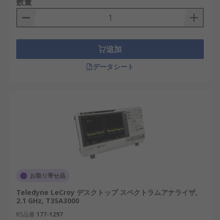
数量
スペクトラムアナライザとネットワークアナ
ライザの違い
スペクトラムアナライザは、信号そのものに含まれ
追加
る周波数成分やノイズを観測する測定器です。発振
データシート
器、送信機、電源、通信モジュール、ケーブルから
出る信号を見て、不要波、スプリアス、周波数ず
れ、変調の状態などを確認します。
ネットワークアナライザは、回路や部品に信号を入
れ、その応答を測定して伝送特性や反射特性を見る
測定器です。フィルタ、アンテナ、ケーブル、ＲＦ
部品のＳパラメータやインピーダンス確認に使われ
ます。スペクトラムアナライザは「出ている信号を
測る」用途、ネットワークアナライザは「入れた信
お取り寄せ品
号に対する特性を測る」用途と考えると区別しやす
Teledyne LeCroy デスクトップ スペクトラムアナライザ,
くなります。
2.1 GHz, T3SA3000
RS品番
177-1297