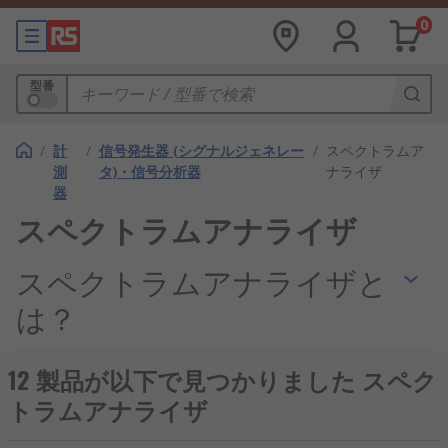
0
型番
/
計
/
信号発生器 (シグナルジェネレー
/
スペクトラムア
測
タ)・信号分析器
ナライザ
器
スペクトラムアナライザ
スペクトラムアナライザと
は？
スペクトラムアナライザは、電気信号を周波数ごと
12 製品が以下で見つかりました スペク
の成分に分けて表示し、信号の強さ、ノイズ、不要
トラムアナライザ
な発振、変調状態などを確認する測定器です。電子
計測器の一種で、時間軸の波形だけでは分かりにく