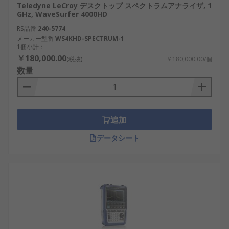
Teledyne LeCroy デスクトップ スペクトラムアナライザ, 1
ＲＦスペクトラムアナライザ
：高周波信号の
GHz, WaveSurfer 4000HD
測定に使うタイプです。無線通信、ＲＦモジ
RS品番
240-5774
ュール、発振器、送信回路の評価に適してい
メーカー型番
WS4KHD-SPECTRUM-1
1個小計：
ます。
￥180,000.00
(税抜)
￥180,000.00/個
ベクトルシグナルアナライザ
：振幅だけでな
数量
く、位相や変調信号も解析できるタイプで
す。デジタル通信や変調品質の確認に使われ
ます。
ベンチトップスペクトラムアナライザ
：卓上
追加
で使う標準的なタイプです。研究開発、設計
データシート
検証、製造検査など、安定した測定環境に向
いています。
スペクトラムアナライザの選び方
スペクトラムアナライザは、測定する周波数帯と必
要な解析機能を基準に比較すると選定しやすくなり
ます。