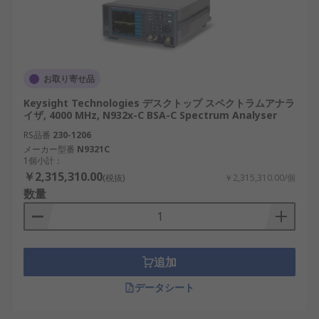
室、工場、現場保守などの使い方に合わせて
選びます。
入力仕様と測定条件：最大入力レベル、入力
インピーダンス、コネクタ形状、外部基準入
力、トラッキングジェネレータ、校正対応な
お取り寄せ品
どがあります。販売ページや通販では、価格
Keysight Technologies デスクトップ スペクトラムアナラ
と仕様を同じ条件で比較します。
イザ, 4000 MHz, N932x-C BSA-C Spectrum Analyser
RS品番
230-1206
メーカーごとに周波数範囲、解析ソフト、画面表
メーカー型番
N9321C
示、リモート制御、アクセサリ構成が異なります。
1個小計：
ＵＳＢスペクトラムアナライザやハンディスペクト
￥2,315,310.00
(税抜)
￥2,315,310.00/個
ラムアナライザを選ぶ場合は、測定精度だけでな
数量
く、携帯性、ＰＣ環境、データ保存のしやすさも確
認すると選びやすくなります。
スペクトラムアナライザの
追加
メーカー
データシート