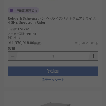
周波数範囲：低周波帯、数ＭＨｚ帯、数百Ｍ
一時的に在庫切れ
Ｈｚ帯、ＧＨｚ帯、サブ６ＧＨｚ、ミリ波帯
Rohde & Schwarz ハンドヘルド スペクトラムアナライザ,
などがあります。測定対象の信号周波数を十
4 GHz, Spectrum Rider
分に含む範囲を選びます。
RS品番
174-2928
メーカー型番
FPH-P5
分解能と感度：狭い分解能帯域幅、広い分解
1個小計：
能帯域幅、低ノイズフロア、プリアンプ付
￥1,370,918.00
(税抜)
￥1,370,918.00/個
き、高ダイナミックレンジ、微小信号測定向
数量
けなどがあります。近接信号や小さなノイズ
の見やすさに関わります。
解析機能：リアルタイム解析、変調解析、ス
ペクトログラム、トリガ測定、ピークサー
追加
チ、マーカ機能などがあります。信号の種類
データシート
と確認したい現象に合わせます。
形状と接続方式：ベンチトップ型、ハンディ
型、ＵＳＢ型、ＰＣ制御型、バッテリー駆
動、リモート制御対応などがあります。研究