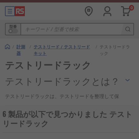
0
型番
/
計測
/
テストリード / テストリード
/
テストリードラ
器
キット
ック
テストリードラック
テストリードラックとは？
テストリードラックは、テストリードを整理して保
管するのに便利な方法です。RSは、オンラインでご
注文されるお客様に、最高品質の安全性承認基準を
6 製品が以下で見つかりました テスト
満たす製品を購入できることを保証致します。当社
リードラック
のカスタマーサービスは、築き上げた評判の賜物で
す。テストリードラックのスペア部品と他のテスト