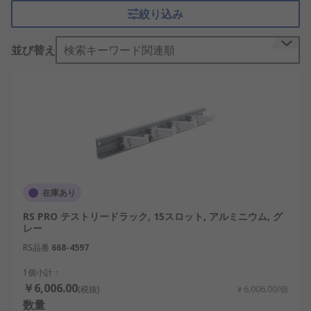
リードや
計測器
のアイテムの在庫を十二分に持って
絞り込み
おります。
並び替え
検索キーワード関連順
RSでは、次のようなさまざまなテストリードラック
の種類を用意しています。
テストリードホルダ
モジュラリード収納ラック
在庫あり
RS PRO テストリードラック, 15スロット, アルミニウム, グ
レー
RS品番
668-4597
1個小計：
￥6,006.00
(税抜)
￥6,006.00/個
数量