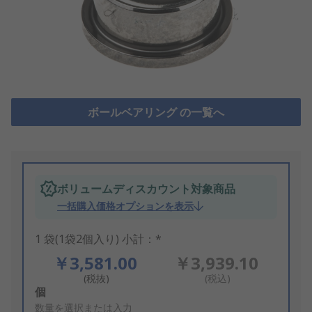
ボールベアリング の一覧へ
ボリュームディスカウント対象商品
一括購入価格オプションを表示
1 袋(1袋2個入り) 小計：*
￥3,581.00
￥3,939.10
(税抜)
(税込)
Add
個
to
数量を選択または入力