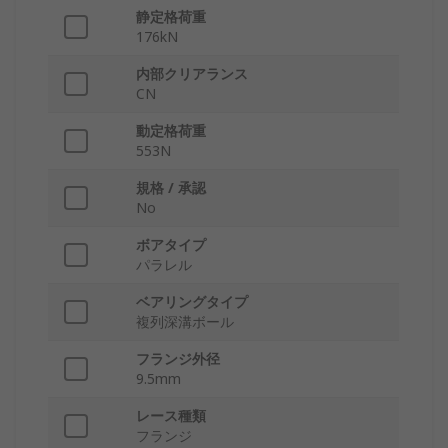
静定格荷重
176kN
内部クリアランス
CN
動定格荷重
553N
規格 / 承認
No
ボアタイプ
パラレル
ベアリングタイプ
複列深溝ボール
フランジ外径
9.5mm
レース種類
フランジ