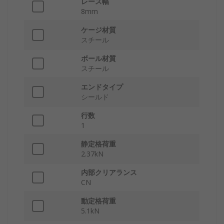
レース幅
8mm
ケージ材質
スチール
ボール材質
スチール
エンドタイプ
シールド
行数
1
静定格荷重
2.37kN
内部クリアランス
CN
動定格荷重
5.1kN