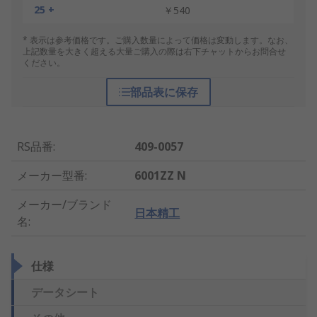
25 +
￥540
* 表示は参考価格です。ご購入数量によって価格は変動します。なお、
上記数量を大きく超える大量ご購入の際は右下チャットからお問合せ
ください。
部品表に保存
RS品番
:
409-0057
メーカー型番
:
6001ZZ N
メーカー/ブランド
日本精工
名
:
仕様
データシート