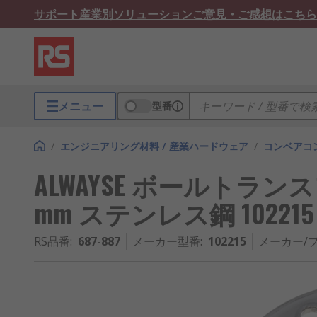
サポート
産業別ソリューション
ご意見・ご感想はこちら
メニュー
型番
/
エンジニアリング材料 / 産業ハードウェア
/
コンベアコ
ALWAYSE ボールトラン
mm ステンレス鋼 102215
RS品番
:
687-887
メーカー型番
:
102215
メーカー/