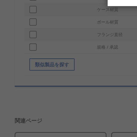
ケース材質
ボール材質
フランジ直径
規格 / 承認
類似製品を探す
関連ページ