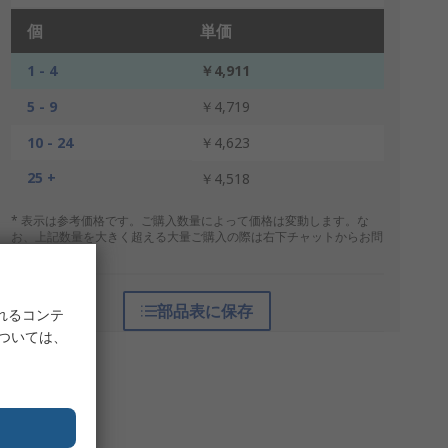
個
単価
1 - 4
￥4,911
5 - 9
￥4,719
10 - 24
￥4,623
25 +
￥4,518
* 表示は参考価格です。ご購入数量によって価格は変動します。な
お、上記数量を大きく超える大量ご購入の際は右下チャットからお問
合せください。
部品表に保存
れるコンテ
については、