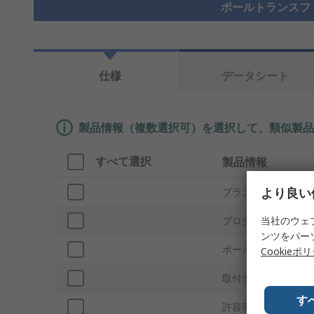
ボールトランスフ
仕様
データシート
製品情報（複数選択可）を選択して、類似製品
すべて選択
製品情報
より良い
ブランド
当社のウェ
プロダクトタイプ
ンツをパー
ボールの直径
Cookieポ
取付タイプ
す
許容荷重