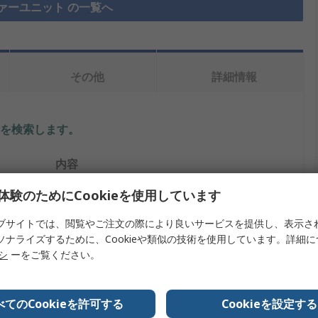
ァーユニット の一覧へ
その他
詳細情報
を検索します。
内容
体験のためにCookieを使用しています
ALWAYSE
ブサイトでは、閲覧やご注文の際により良いサービスを提供し、表示さ
ボールトランスファーユニット
ソナライズするために、Cookieや類似の技術を使用しています。詳細
32mm
リシ
ーをご覧ください。
3ホールフランジ
べてのCookieを許可する
Cookieを設定する
125kg