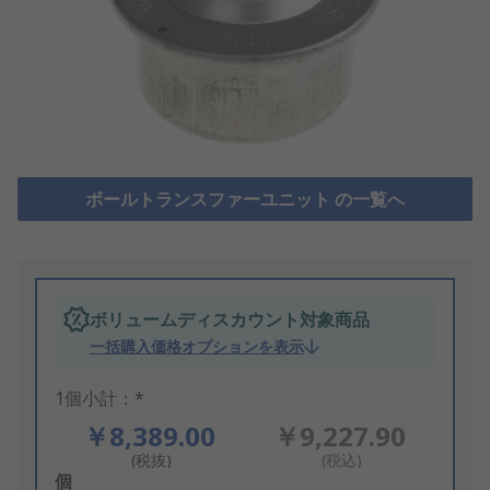
ボールトランスファーユニット の一覧へ
ボリュームディスカウント対象商品
一括購入価格オプションを表示
1個小計：*
￥8,389.00
￥9,227.90
(税抜)
(税込)
Add
個