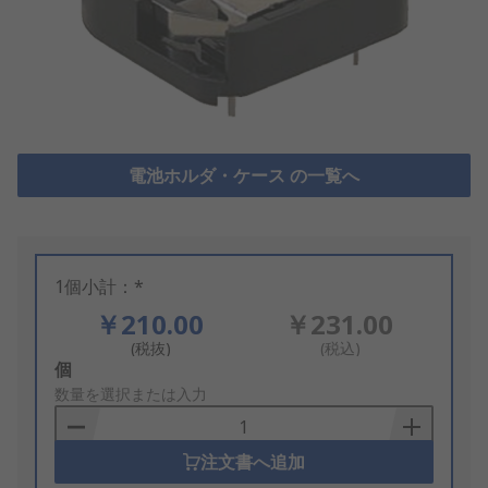
電池ホルダ・ケース の一覧へ
1個小計：*
￥210.00
￥231.00
(税抜)
(税込)
Add
個
to
数量を選択または入力
Basket
注文書へ追加