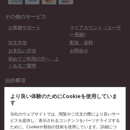
その他のサービス
お客様サポート
マイアカウント（ユーザ
ー登録)
注文方法
配送・送料
お支払い方法
お問合せ
初めてご利用の方へ・よ
くあるご質問
法的事項
プライバシーポリシー
ご利用規約
より良い体験のためにCookieを使用していま
クッキーポリシー
す
RSについて
当社のウェブサイトでは、閲覧やご注文の際により良いサー
ビスを提供し、表示されるコンテンツをパーソナライズする
会社概要
採用情報
ために、Cookieや類似の技術を使用しています。詳細につ