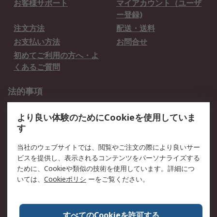
お客様サポート
マイアカウント（ユーザ
ー登録)
注文方法
配送・送料
お支払い方法
お問合せ
初めてご利用の方へ・よ
くあるご質問
法的事項
プライバシーポリシー
ご利用規約
より良い体験のためにCookieを使用していま
クッキーポリシー
す
RSについて
当社のウェブサイトでは、閲覧やご注文の際により良いサー
ビスを提供し、表示されるコンテンツをパーソナライズする
会社概要
採用情報
ために、Cookieや類似の技術を使用しています。詳細につ
プレスリリース＆お知ら
コーポレートサイト
いては、
Cookieポリシ
ーをご覧ください。
せ
全世界のRS
RSの歴史
すべてのCookieを許可する