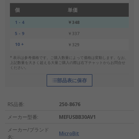
個
単価
1 - 4
￥348
5 - 9
￥337
10 +
￥329
* 表示は参考価格です。ご購入数量によって価格は変動します。なお、
上記数量を大きく超える大量ご購入の際は右下チャットからお問合せ
ください。
部品表に保存
RS品番
:
250-8676
メーカー型番
:
MEFUSBB30AV1
メーカー/ブランド
MicroBit
名
: