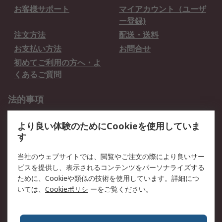
お客様サポート
マイアカウント（ユーザ
ー登録)
注文方法
配送・送料
お支払い方法
お問合せ
初めてご利用の方へ・よ
くあるご質問
法的事項
プライバシーポリシー
ご利用規約
より良い体験のためにCookieを使用していま
クッキーポリシー
す
RSについて
当社のウェブサイトでは、閲覧やご注文の際により良いサー
ビスを提供し、表示されるコンテンツをパーソナライズする
会社概要
採用情報
ために、Cookieや類似の技術を使用しています。詳細につ
プレスリリース＆お知ら
コーポレートサイト
いては、
Cookieポリシ
ーをご覧ください。
せ
全世界のRS
RSの歴史