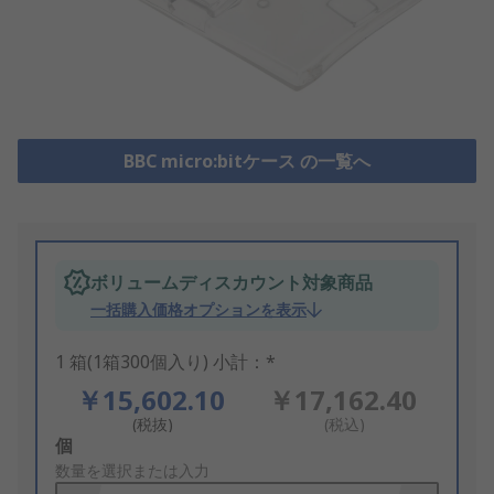
BBC micro:bitケース の一覧へ
ボリュームディスカウント対象商品
一括購入価格オプションを表示
1 箱(1箱300個入り) 小計：*
￥15,602.10
￥17,162.40
(税抜)
(税込)
Add
個
to
数量を選択または入力