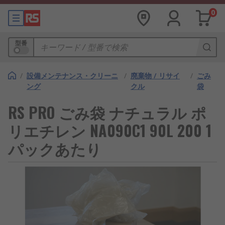
0
型番
/
設備メンテナンス・クリーニ
/
廃棄物 / リサイ
/
ごみ
ング
クル
袋
RS PRO ごみ袋 ナチュラル ポ
リエチレン NA090C1 90L 200 1
パックあたり