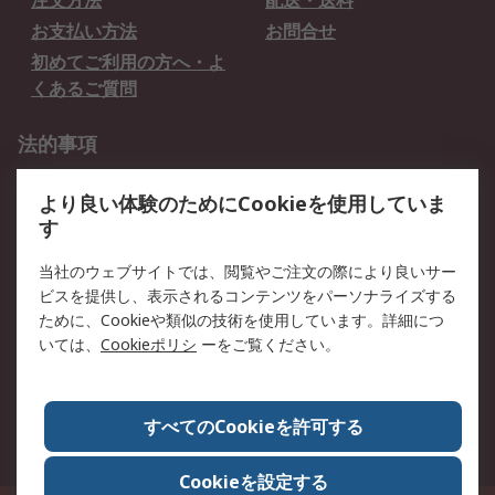
注文方法
配送・送料
お支払い方法
お問合せ
初めてご利用の方へ・よ
くあるご質問
法的事項
プライバシーポリシー
ご利用規約
より良い体験のためにCookieを使用していま
クッキーポリシー
す
RSについて
当社のウェブサイトでは、閲覧やご注文の際により良いサー
ビスを提供し、表示されるコンテンツをパーソナライズする
会社概要
採用情報
ために、Cookieや類似の技術を使用しています。詳細につ
プレスリリース＆お知ら
コーポレートサイト
いては、
Cookieポリシ
ーをご覧ください。
せ
全世界のRS
RSの歴史
すべてのCookieを許可する
ESGへの取り組み（英語）
認証について
Cookieを設定する