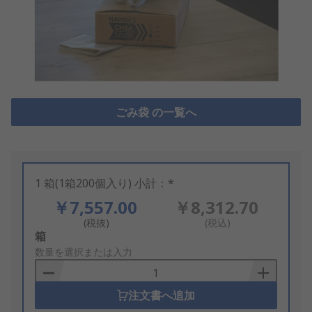
ごみ袋 の一覧へ
1 箱(1箱200個入り) 小計：*
￥7,557.00
￥8,312.70
(税抜)
(税込)
Add
箱
to
数量を選択または入力
Basket
注文書へ追加