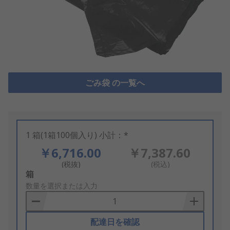
ごみ袋 の一覧へ
1 箱(1箱100個入り) 小計：*
￥6,716.00
￥7,387.60
(税抜)
(税込)
Add
箱
to
数量を選択または入力
Basket
配達日を確認