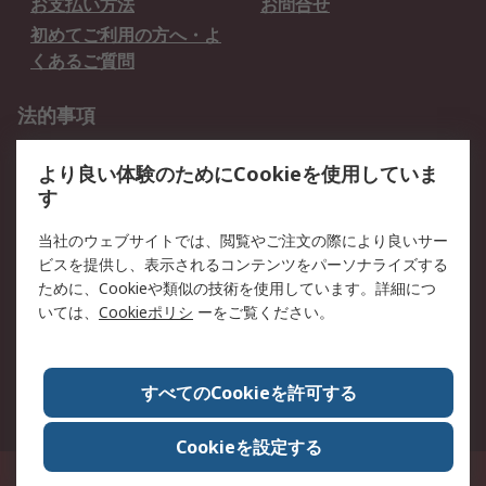
お支払い方法
お問合せ
初めてご利用の方へ・よ
くあるご質問
法的事項
プライバシーポリシー
ご利用規約
より良い体験のためにCookieを使用していま
クッキーポリシー
す
RSについて
当社のウェブサイトでは、閲覧やご注文の際により良いサー
ビスを提供し、表示されるコンテンツをパーソナライズする
会社概要
採用情報
ために、Cookieや類似の技術を使用しています。詳細につ
プレスリリース＆お知ら
コーポレートサイト
いては、
Cookieポリシ
ーをご覧ください。
せ
全世界のRS
RSの歴史
すべてのCookieを許可する
ESGへの取り組み（英語）
認証について
Cookieを設定する
〒240-0005 神奈川県横浜市保土ヶ谷区神戸町134番地 横浜ビジネスパーク ウ