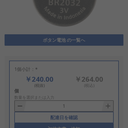
ボタン電池 の一覧へ
1個小計：*
￥240.00
￥264.00
(税抜)
(税込)
Add
個
to
数量を選択または入力
Basket
配達日を確認