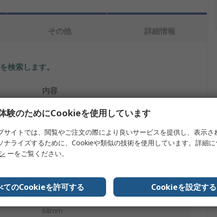
その他
詳細情報
を検索します。
内容
Legrand Cable Management
体験のためにCookieを使用しています
取り付けレール
ブサイトでは、閲覧やご注文の際により良いサービスを提供し、表示さ
ソナライズするために、Cookieや類似の技術を使用しています。詳細
取り付けアクセサリ
リシ
ーをご覧ください。
スチール
べてのCookieを許可する
Cookieを設定する
25mm
68mm