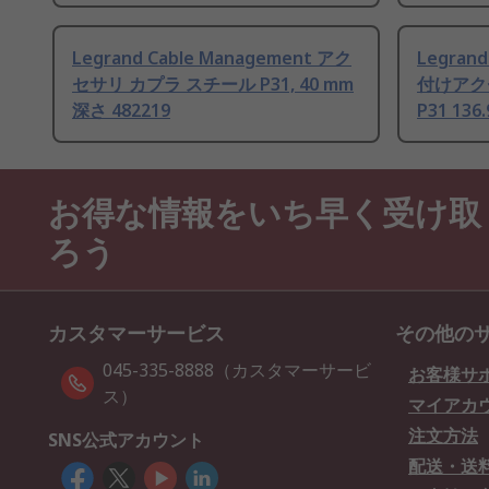
Legrand Cable Management アク
Legran
セサリ カプラ スチール P31, 40 mm
付けアク
深さ 482219
P31 136
お得な情報をいち早く受け取
ろう
カスタマーサービス
その他の
045-335-8888（カスタマーサービ
お客様サ
ス）
マイアカ
注文方法
SNS公式アカウント
配送・送