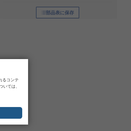
部品表に保存
れるコンテ
については、