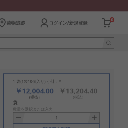
0
荷物追跡
ログイン/新規登録
1 袋(1袋10個入り) 小計：*
￥12,004.00
￥13,204.40
(税抜)
(税込)
Add
袋
to
数量を選択または入力
Basket