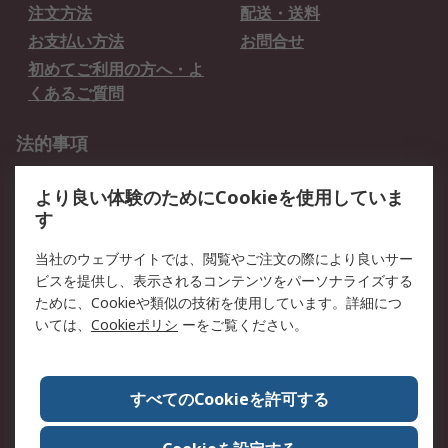
注文方法
配送・送料
お支払い方法
お問合せ
初めてご利用の方へ・よ
くあるご質問
法的事項
プライバシーポリシー
ご利用規約
より良い体験のためにCookieを使用していま
クッキーポリシー
す
RSについて
当社のウェブサイトでは、閲覧やご注文の際により良いサー
ビスを提供し、表示されるコンテンツをパーソナライズする
会社概要
採用情報
ために、Cookieや類似の技術を使用しています。詳細につ
プレスリリース＆お知ら
コーポレートサイト
いては、
Cookieポリシ
ーをご覧ください。
せ
全世界のRS
RSの歴史
すべてのCookieを許可する
ESGへの取り組み（英語）
認証について