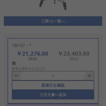
三脚 の一覧へ
1個小計：*
￥21,276.00
￥23,403.60
(税抜)
(税込)
Add
個
to
数量を選択または入力
Basket
配達日を確認
注文書へ追加