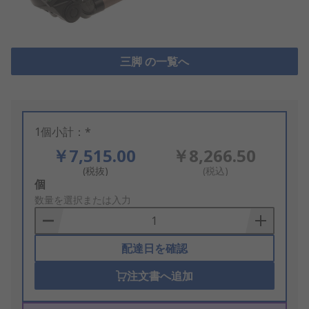
三脚 の一覧へ
1個小計：*
￥7,515.00
￥8,266.50
(税抜)
(税込)
Add
個
to
数量を選択または入力
Basket
配達日を確認
注文書へ追加