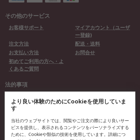
その他のサービス
お客様サポート
マイアカウント（ユーザ
ー登録)
注文方法
配送・送料
お支払い方法
お問合せ
初めてご利用の方へ・よ
くあるご質問
法的事項
プライバシーポリシー
ご利用規約
より良い体験のためにCookieを使用していま
クッキーポリシー
す
RSについて
当社のウェブサイトでは、閲覧やご注文の際により良いサー
ビスを提供し、表示されるコンテンツをパーソナライズする
会社概要
採用情報
ために、Cookieや類似の技術を使用しています。詳細につ