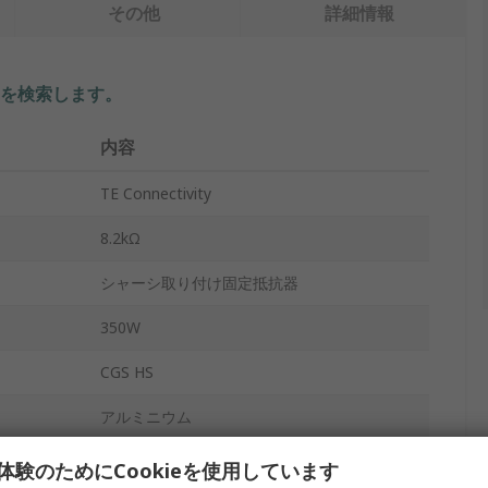
その他
詳細情報
を検索します。
内容
TE Connectivity
8.2kΩ
シャーシ取り付け固定抵抗器
350W
CGS HS
アルミニウム
±30 ppm/°C
体験のためにCookieを使用しています