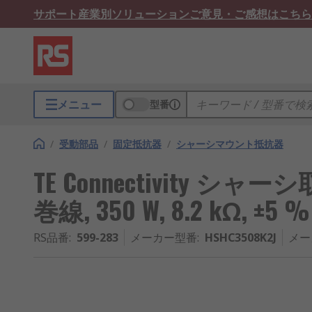
サポート
産業別ソリューション
ご意見・ご感想はこちら
メニュー
型番
/
受動部品
/
固定抵抗器
/
シャーシマウント抵抗器
TE Connectivity 
巻線, 350 W, 8.2 kΩ, ±5 %
RS品番
:
599-283
メーカー型番
:
HSHC3508K2J
メー