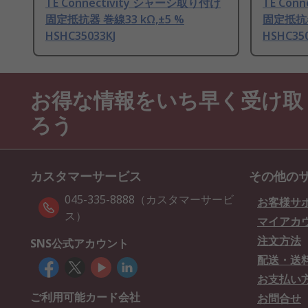
TE Connectivity シャーシ取り付け
TE Con
固定抵抗器 巻線33 kΩ,±5 %
固定抵抗器
HSHC35033KJ
HSHC350
お得な情報をいち早く受け取
ろう
カスタマーサービス
その他の
045-335-8888（カスタマーサービ
お客様サ
ス）
マイアカ
注文方法
SNS公式アカウント
配送・送
お支払い
ご利用可能カード会社
お問合せ