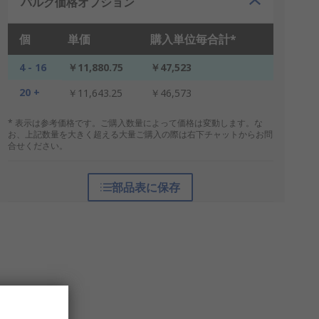
バルク価格オプション
個
単価
購入単位毎合計*
4 - 16
￥11,880.75
￥47,523
20 +
￥11,643.25
￥46,573
* 表示は参考価格です。ご購入数量によって価格は変動します。な
お、上記数量を大きく超える大量ご購入の際は右下チャットからお問
合せください。
部品表に保存