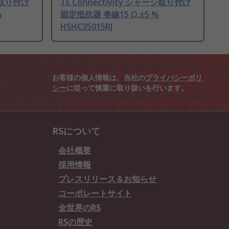
ーシ取り付け
TE Connectivity シャーシ取り付け
%
固定抵抗器 巻線15 Ω,±5 %
HSHC35015RJ
お客様の個人情報は、当社の
プライバシーポリ
シー
に従って慎重に取り扱いを行います。
RSについて
会社概要
採用情報
プレスリリース＆お知らせ
コーポレートサイト
全世界のRS
RSの歴史