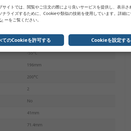
±5 %
ブサイトでは、閲覧やご注文の際により良いサービスを提供し、表示さ
ソナライズするために、Cookieや類似の技術を使用しています。詳細
巻線
リシ
ーをご覧ください。
なし
べてのCookieを許可する
Cookieを設定する
ねじ
-55°C
196mm
200°C
2
No
41mm
71.4mm