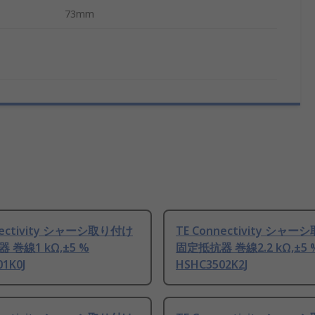
73mm
nectivity シャーシ取り付け
TE Connectivity シャ
 巻線1 kΩ,±5 %
固定抵抗器 巻線2.2 kΩ,±5 
1K0J
HSHC3502K2J