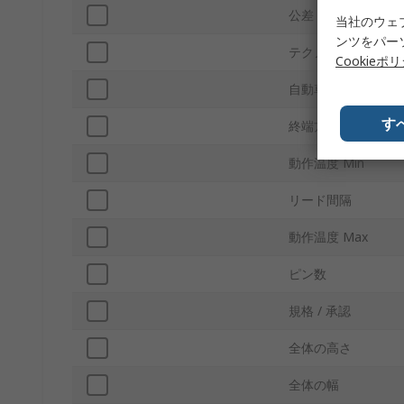
公差
当社のウェ
ンツをパー
テクノロジー
Cookieポ
自動車規格
す
終端方式
動作温度 Min
リード間隔
動作温度 Max
ピン数
規格 / 承認
全体の高さ
全体の幅