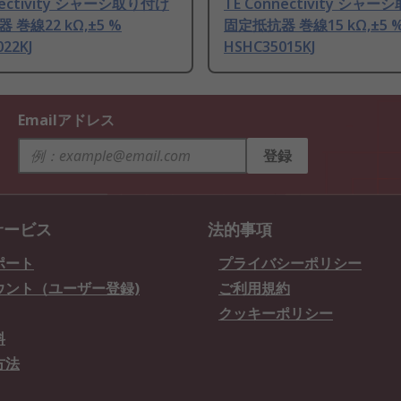
nectivity シャーシ取り付け
TE Connectivity シャ
 巻線22 kΩ,±5 %
固定抵抗器 巻線15 kΩ,±5 
22KJ
HSHC35015KJ
Emailアドレス
登録
サービス
法的事項
ポート
プライバシーポリシー
ウント（ユーザー登録)
ご利用規約
クッキーポリシー
料
方法