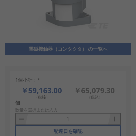
電磁接触器（コンタクタ） の一覧へ
1個小計：*
￥59,163.00
￥65,079.30
(税抜)
(税込)
Add
個
to
数量を選択または入力
Basket
配達日を確認