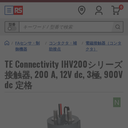
0
型番
/
FAセンサ・制
/
コンタクタ・補
/
電磁接触器（コンタ
御機器
助接点
クタ）
TE Connectivity IHV200シリーズ
接触器, 200 A, 12V dc, 3極, 900V
dc 定格
N