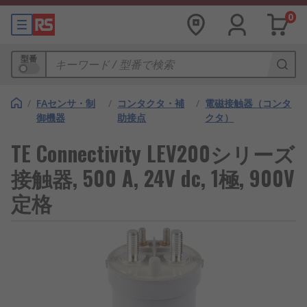
0
型番
/
FAセンサ・制
/
コンタクタ・補
/
電磁接触器（コンタ
御機器
助接点
クタ）
TE Connectivity LEV200シリーズ
接触器, 500 A, 24V dc, 1極, 900V
定格