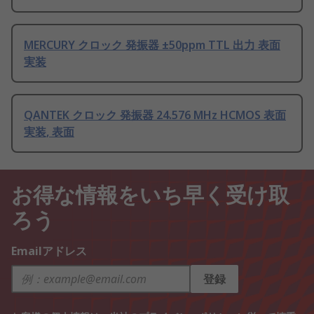
MERCURY クロック 発振器 ±50ppm TTL 出力 表面
実装
QANTEK クロック 発振器 24.576 MHz HCMOS 表面
実装, 表面
お得な情報をいち早く受け取
ろう
Emailアドレス
登録