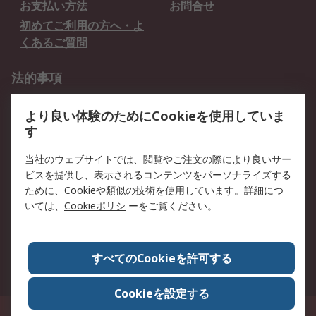
お支払い方法
お問合せ
初めてご利用の方へ・よ
くあるご質問
法的事項
プライバシーポリシー
ご利用規約
より良い体験のためにCookieを使用していま
クッキーポリシー
す
RSについて
当社のウェブサイトでは、閲覧やご注文の際により良いサー
ビスを提供し、表示されるコンテンツをパーソナライズする
会社概要
採用情報
ために、Cookieや類似の技術を使用しています。詳細につ
プレスリリース＆お知ら
コーポレートサイト
いては、
Cookieポリシ
ーをご覧ください。
せ
全世界のRS
RSの歴史
すべてのCookieを許可する
ESGへの取り組み（英語）
認証について
Cookieを設定する
〒240-0005 神奈川県横浜市保土ヶ谷区神戸町134番地 横浜ビジネスパーク ウ