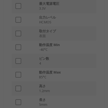
最大電源電圧
3.3V
出力レベル
HCMOS
取付タイプ
表面
動作温度 Min
-40°C
ピン数
4
動作温度 Max
85°C
高さ
1.2mm
長さ
5mm