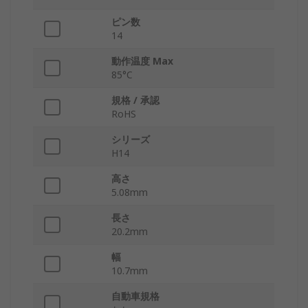
ピン数
14
動作温度 Max
85°C
規格 / 承認
RoHS
シリーズ
H14
高さ
5.08mm
長さ
20.2mm
幅
10.7mm
自動車規格