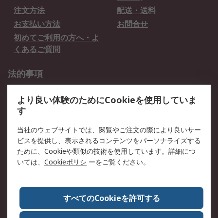
注文方法
配送・送料
お支払い方法
お問合せ
初めてご利用の方へ・よ
くあるご質問
法的事項
プライバシーポリシー
ご利用規約
より良い体験のためにCookieを使用していま
クッキーポリシー
す
RSについて
当社のウェブサイトでは、閲覧やご注文の際により良いサー
ビスを提供し、表示されるコンテンツをパーソナライズする
会社概要
採用情報
ために、Cookieや類似の技術を使用しています。詳細につ
プレスリリース＆お知ら
コーポレートサイト
いては、
Cookieポリシ
ーをご覧ください。
せ
全世界のRS
RSの歴史
すべてのCookieを許可する
ESGへの取り組み（英語）
認証について