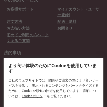
その他のサービス
お客様サポート
マイアカウント（ユーザ
ー登録)
注文方法
配送・送料
お支払い方法
お問合せ
初めてご利用の方へ・よ
くあるご質問
法的事項
プライバシーポリシー
ご利用規約
より良い体験のためにCookieを使用していま
クッキーポリシー
す
RSについて
当社のウェブサイトでは、閲覧やご注文の際により良いサー
ビスを提供し、表示されるコンテンツをパーソナライズする
会社概要
採用情報
ために、Cookieや類似の技術を使用しています。詳細につ
プレスリリース＆お知ら
コーポレートサイト
いては、
Cookieポリシ
ーをご覧ください。
せ