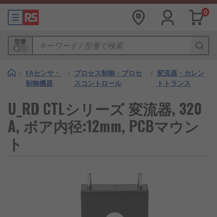
0
型番
/
FAセンサ・
/
プロセス制御・プロセ
/
変流器・カレン
制御機器
スコントロール
トトランス
U_RD CTLシリーズ 変流器, 320
A, ボア内径:12mm, PCBマウン
ト