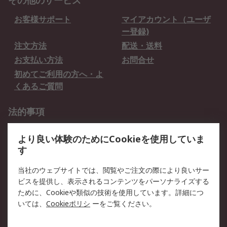
その他のサービス
お客様サポート
マイアカウント（ユーザ
ー登録)
注文方法
配送・送料
お支払い方法
お問合せ
初めてご利用の方へ・よ
くあるご質問
法的事項
プライバシーポリシー
ご利用規約
より良い体験のためにCookieを使用していま
クッキーポリシー
す
RSについて
当社のウェブサイトでは、閲覧やご注文の際により良いサー
ビスを提供し、表示されるコンテンツをパーソナライズする
会社概要
採用情報
ために、Cookieや類似の技術を使用しています。詳細につ
プレスリリース＆お知ら
コーポレートサイト
いては、
Cookieポリシ
ーをご覧ください。
せ