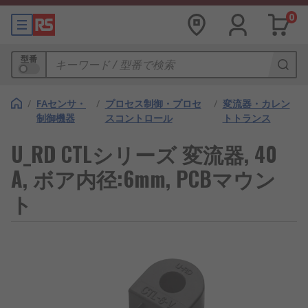
0
型番
/
FAセンサ・
/
プロセス制御・プロセ
/
変流器・カレン
制御機器
スコントロール
トトランス
U_RD CTLシリーズ 変流器, 40
A, ボア内径:6mm, PCBマウン
ト