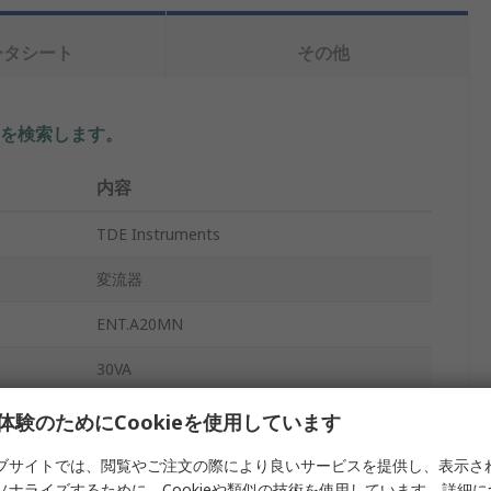
ータシート
その他
を検索します。
内容
TDE Instruments
変流器
ENT.A20MN
30VA
5A
体験のためにCookieを使用しています
ねじ
ブサイトでは、閲覧やご注文の際により良いサービスを提供し、表示さ
ソナライズするために、Cookieや類似の技術を使用しています。詳細