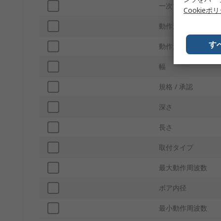
一次電流
Cookieポ
動作温度 Min
す
動作温度 Max
幅
規格 / 承認
深さ
長さ
取付タイプ
最大動作周波数
ボア内径
最小動作周波数