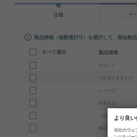
仕様
デ
製品情報（複数選択可）を選択して、類似製品
すべて選択
製品情報
ブランド
プロダクトタイプ
シリーズ
許容入力
二次電流
より良い
終端処理
当社のウェ
ンツをパー