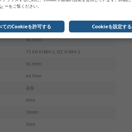
100A
リシ
ーをご覧ください。
-5°C
べてのCookieを許可する
Cookieを設定する
40°C
46.7mm
TS EN 61869-2, IEC 61869-2
56.3mm
64.7mm
表面
60Hz
20mm
50Hz