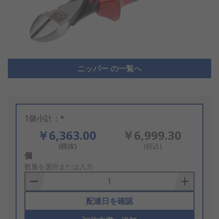
ニッパー の一覧へ
1個小計：*
￥6,363.00
￥6,999.30
(税抜)
(税込)
Add
個
to
数量を選択または入力
Basket
配達日を確認