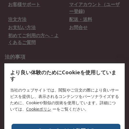
お客様サポート
マイアカウント（ユーザ
ー登録)
注文方法
配送・送料
お支払い方法
お問合せ
初めてご利用の方へ・よ
くあるご質問
法的事項
プライバシーポリシー
ご利用規約
より良い体験のためにCookieを使用していま
クッキーポリシー
す
RSについて
当社のウェブサイトでは、閲覧やご注文の際により良いサー
ビスを提供し、表示されるコンテンツをパーソナライズする
会社概要
採用情報
ために、Cookieや類似の技術を使用しています。詳細につ
プレスリリース＆お知ら
コーポレートサイト
いては、
Cookieポリシ
ーをご覧ください。
せ
全世界のRS
RSの歴史