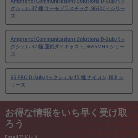
Amphenol Communications Solutions D-Subバッ
クシェル 37 極 サーモプラスチック, 8630CH シリー
ズ
Amphenol Communications Solutions D-Subバッ
クシェル 37 極 亜鉛ダイキャスト, 8655MHR シリー
ズ
RS PRO D-Subバックシェル 15 極 ナイロン, BLF シ
リーズ
お得な情報をいち早く受け取
ろう
Emailアドレス