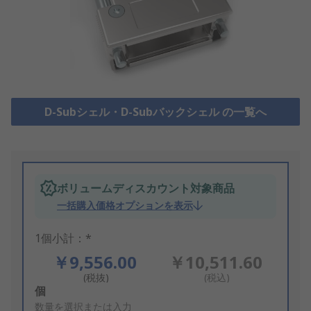
D-Subシェル・D-Subバックシェル の一覧へ
ボリュームディスカウント対象商品
一括購入価格オプションを表示
1個小計：*
￥9,556.00
￥10,511.60
(税抜)
(税込)
Add
個
to
数量を選択または入力