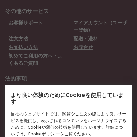
その他のサービス
お客様サポート
マイアカウント（ユーザ
ー登録)
注文方法
配送・送料
お支払い方法
お問合せ
初めてご利用の方へ・よ
くあるご質問
法的事項
プライバシーポリシー
ご利用規約
より良い体験のためにCookieを使用していま
クッキーポリシー
す
RSについて
当社のウェブサイトでは、閲覧やご注文の際により良いサー
ビスを提供し、表示されるコンテンツをパーソナライズする
会社概要
採用情報
ために、Cookieや類似の技術を使用しています。詳細につ
プレスリリース＆お知ら
コーポレートサイト
いては、
Cookieポリシ
ーをご覧ください。