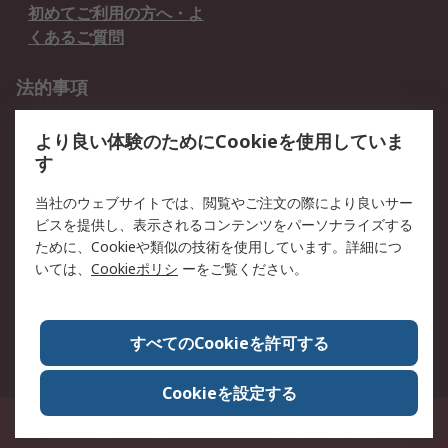
初めてご利用の方へ・よ
くあるご質問
法的事項
プライバシーポリシー
ご利用規約
より良い体験のためにCookieを使用していま
クッキーポリシー
す
RSについて
当社のウェブサイトでは、閲覧やご注文の際により良いサー
ビスを提供し、表示されるコンテンツをパーソナライズする
会社概要
採用情報
ために、Cookieや類似の技術を使用しています。詳細につ
プレスリリース＆お知ら
コーポレートサイト
いては、
Cookieポリシ
ーをご覧ください。
せ
全世界のRS
RSの歴史
すべてのCookieを許可する
ESGへの取り組み（英語）
認証について
Cookieを設定する
〒240-0005 神奈川県横浜市保土ヶ谷区神戸町134番地 横浜ビジネスパーク ウ
エストタワー12階
© アールエスコンポーネンツ株式会社