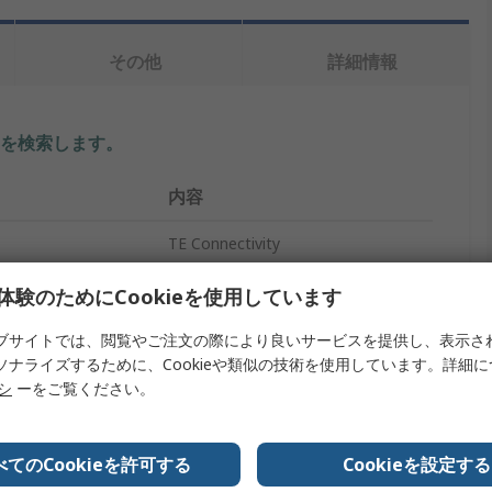
その他
詳細情報
を検索します。
内容
TE Connectivity
37
体験のためにCookieを使用しています
プ
D-Subバックシェル
ブサイトでは、閲覧やご注文の際により良いサービスを提供し、表示さ
ソナライズするために、Cookieや類似の技術を使用しています。詳細
イズ
C
リシ
ーをご覧ください。
ポリマー
べてのCookieを許可する
Cookieを設定する
D
D-Subバックシェル