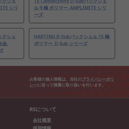
bバックシェ
TE Connectivity D-Subバックシェ
MITE シリ
ル 9 極 ポリマー, AMPLIMITE シリ
ーズ
bバックシェ
HARTING D-Subバックシェル 15 極
合金,
ポリマー, D-Sub シリーズ
ーズ
お客様の個人情報は、当社の
プライバシーポリ
シー
に従って慎重に取り扱いを行います。
RSについて
会社概要
採用情報