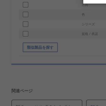
方向
色
シリーズ
規格 / 承認
類似製品を探す
関連ページ