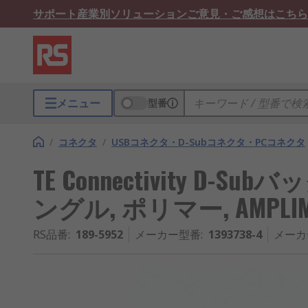
サポート
産業別ソリューション
ご意見・ご感想はこちら
メニュー
型番
/
コネクタ
/
USBコネクタ・D-Subコネクタ・PCコネクタ
TE Connectivity D-Sub
ングル, ポリマー, AMPLI
RS品番
:
189-5952
メーカー型番
:
1393738-4
メーカ