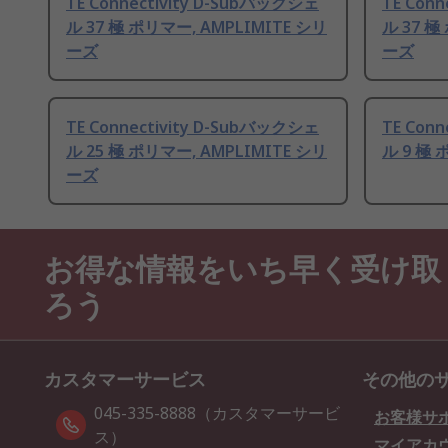
TE Connectivity D-Subバックシェ
TE Con
ル 37 極 ポリマー, AMPLIMITE シリ
ル 37 極
ーズ
ーズ
TE Connectivity D-Subバックシェ
TE Con
ル 25 極 ポリマー, AMPLIMITE シリ
ル 9 極
ーズ
お得な情報をいち早く受け取
ろう
カスタマーサービス
その他の
045-335-8888（カスタマーサービ
お客様サ
ス）
マイアカ