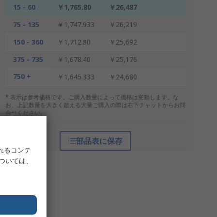
15 - 60
￥1,765.80
￥26,487
75 - 135
￥1,747.933
￥26,219
150 - 360
￥1,712.80
￥25,692
375 - 735
￥1,678.40
￥25,176
750 +
￥1,645.333
￥24,680
* 表示は参考価格です。ご購入数量によって価格は変動します。な
お、上記数量を大きく超える大量ご購入の際は右下チャットからお問
合せください。
部品表に保存
れるコンテ
については、