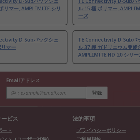
nectivity D-Subバックシェ
TE Connectivity D-Su
 ポリマー, AMPLIMITE シリ
ル 15 極 ポリマー, AMPLI
ーズ
nectivity D-Subバックシェ
TE Connectivity D-Su
 ポリマー
ル 37 極 ガドリニウム亜鉛
AMPLIMITE HD-20 シリ
Emailアドレス
登録
サービス
法的事項
ポート
プライバシーポリシー
ウント（ユーザー登録)
ご利用規約