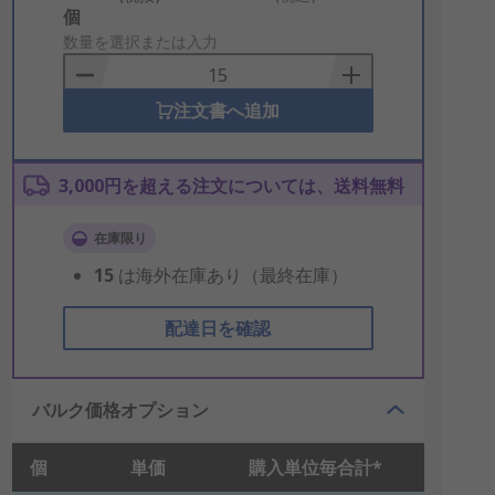
Add
個
to
数量を選択または入力
Basket
注文書へ追加
3,000円を超える注文については、送料無料
在庫限り
15
は海外在庫あり（最終在庫）
配達日を確認
バルク価格オプション
個
単価
購入単位毎合計*