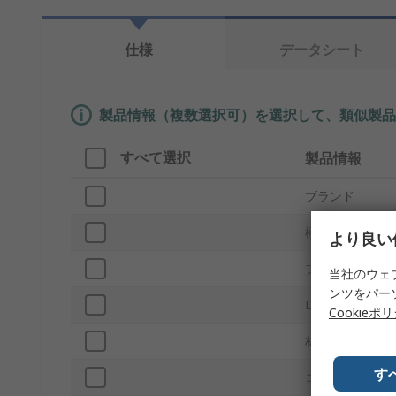
仕様
データシート
製品情報（複数選択可）を選択して、類似製品
すべて選択
製品情報
ブランド
極数
より良い
プロダクトタイ
当社のウェ
ンツをパー
D-Subシェルサ
Cookieポ
材質
す
コネクタタイプ