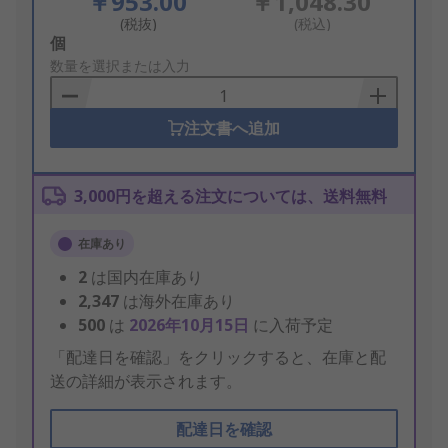
￥953.00
￥1,048.30
(税抜)
(税込)
Add
個
to
数量を選択または入力
Basket
注文書へ追加
3,000円を超える注文については、送料無料
在庫あり
2
は国内在庫あり
2,347
は海外在庫あり
500
は
2026年10月15日
に入荷予定
「配達日を確認」をクリックすると、在庫と配
送の詳細が表示されます。
配達日を確認