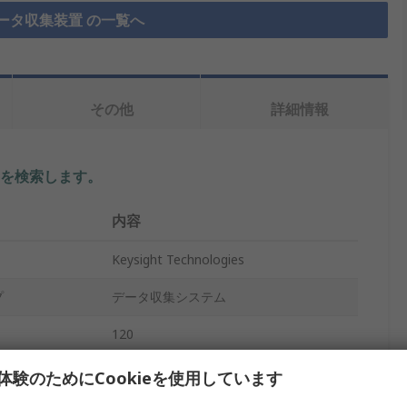
ータ収集装置 の一覧へ
その他
詳細情報
を検索します。
内容
Keysight Technologies
プ
データ収集システム
120
22 bit
体験のためにCookieを使用しています