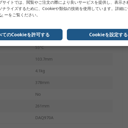
USB
ブサイトでは、閲覧やご注文の際により良いサービスを提供し、表示さ
ソナライズするために、Cookieや類似の技術を使用しています。詳細
主電源
リシ
ーをご覧ください。
0°C
べてのCookieを許可する
Cookieを設定する
リ
100kB
55°C
103.7mm
4.1kg
378mm
No
261mm
DAQ970A