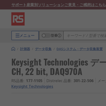
サポート
産業別ソリューション
ご意見・ご感想はこちら
メニュー
型番
/
計測器
/
データ収集
/
DASシステム・データ収集装置
Keysight Technologi
CH, 22 bit, DAQ970A
RS品番
:
177-1105
Distrelec 品番
:
301-22-506
メー
Keysight Technologies