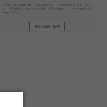
* 表示は参考価格です。ご購入数量によって価格は変動します。な
お、上記数量を大きく超える大量ご購入の際は右下チャットからお問
合せください。
部品表に保存