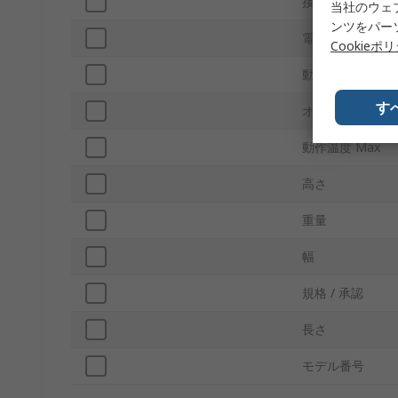
接続性
当社のウェ
ンツをパー
電源
Cookieポ
動作温度 Min
す
オンボードメモ
動作温度 Max
高さ
重量
幅
規格 / 承認
長さ
モデル番号