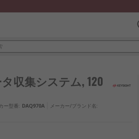
es データ収集システム, 120
カー型番
:
DAQ970A
メーカー/ブランド名
: