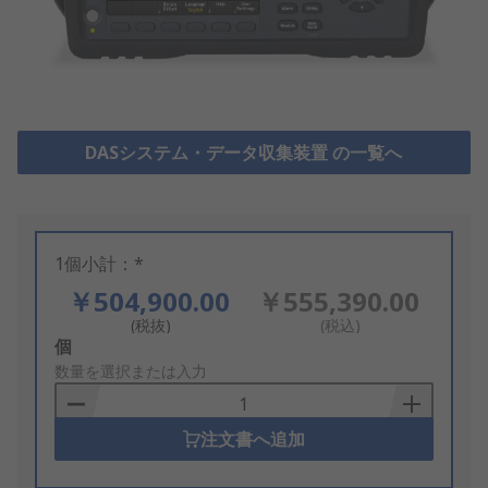
DASシステム・データ収集装置 の一覧へ
1個小計：*
￥504,900.00
￥555,390.00
(税抜)
(税込)
Add
個
to
数量を選択または入力
Basket
注文書へ追加