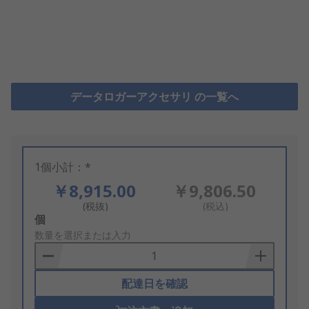
データロガーアクセサリ の一覧へ
1個小計：*
￥8,915.00
￥9,806.50
(税抜)
(税込)
Add
個
to
数量を選択または入力
Basket
配達日を確認