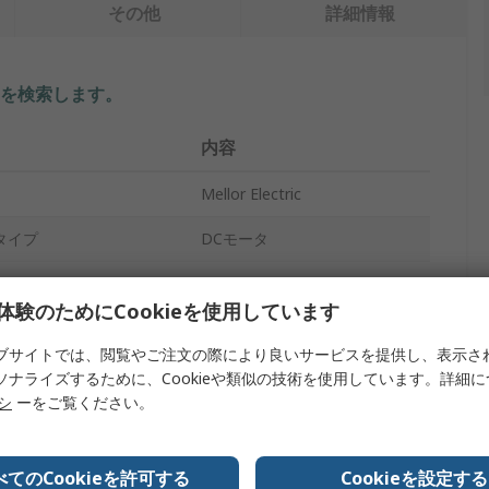
その他
詳細情報
を検索します。
内容
Mellor Electric
タイプ
DCモータ
24V dc
体験のためにCookieを使用しています
ブラシ
ブサイトでは、閲覧やご注文の際により良いサービスを提供し、表示さ
ド
3500rpm
ソナライズするために、Cookieや類似の技術を使用しています。詳細
リシ
ーをご覧ください。
ルク
10Ncm
スチール
べてのCookieを許可する
Cookieを設定する