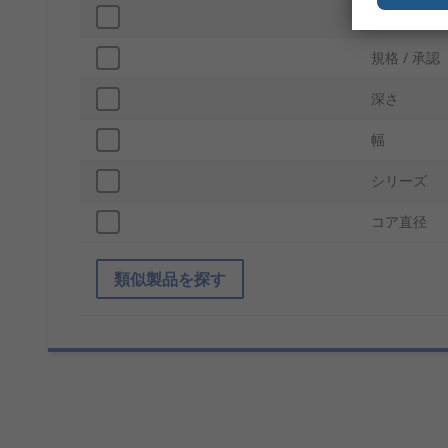
長さ
規格 / 承認
深さ
幅
シリーズ
コア直径
類似製品を探す