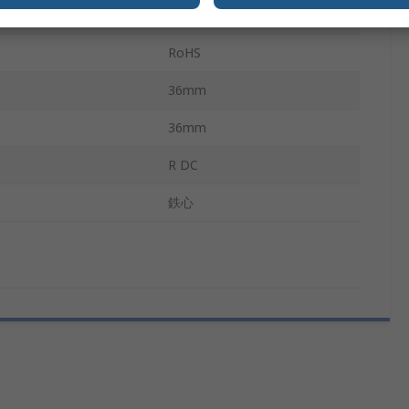
96mm
RoHS
36mm
36mm
R DC
鉄心