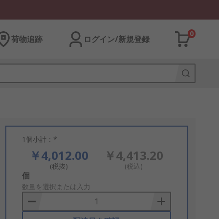
0
荷物追跡
ログイン/新規登録
1個小計：*
￥4,012.00
￥4,413.20
(税抜)
(税込)
Add
個
to
数量を選択または入力
Basket