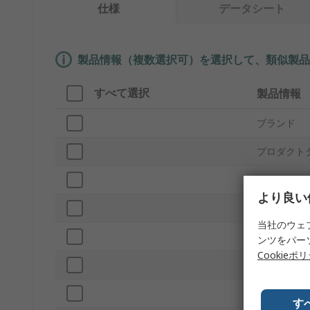
仕様
データシート
製品情報（複数選択可）を選択して、類似製品
すべて選択
製品情報
ブランド
プロダクト
電源電圧
より良い
サブタイプ
当社のウェ
出力スピー
ンツをパー
Cookieポ
最大出力ト
材質
す