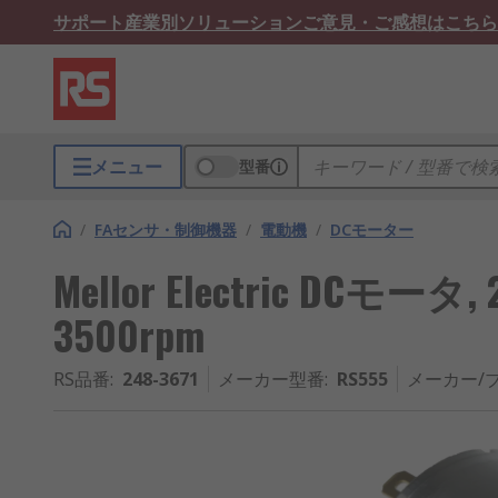
サポート
産業別ソリューション
ご意見・ご感想はこちら
メニュー
型番
/
FAセンサ・制御機器
/
電動機
/
DCモーター
Mellor Electric DCモータ, 2
3500rpm
RS品番
:
248-3671
メーカー型番
:
RS555
メーカー/