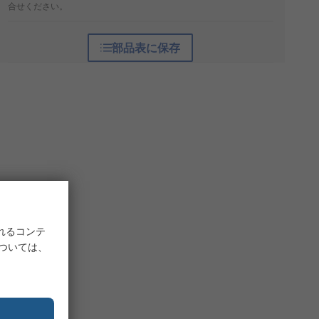
合せください。
部品表に保存
れるコンテ
については、